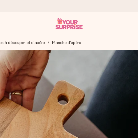
es à découper et d'apéro
Planche d'apéro
 éclair – pour que vous puissiez l’offrir au bon moment, quand cel
 note de 4,9 sur Google Reviews (total de tous les pays où nous s
rénom, votre photo ou un message qui touche le cœur. Sans complic