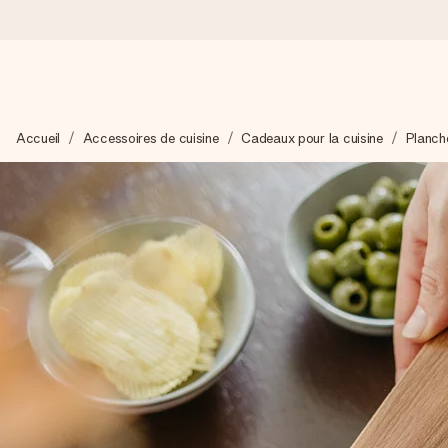
Commandé ce jour, expédié sous 24h
Accueil
Accessoires de cuisine
Cadeaux pour la cuisine
Planch
Nous préparons votre cadeau avec attention et l’envoyons en un
4,9 (sur la base de +15 000 avis)
Nos cadeaux sont appréciés. Les clients nous attribuent une
Carte de vœux gratuite
Créez quelque chose d’unique en quelques étapes – avec son p