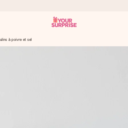
lins à poivre et sel
 éclair – pour que vous puissiez l’offrir au bon moment, quand cel
 note de 4,9 sur Google Reviews (total de tous les pays où nous s
rénom, votre photo ou un message qui touche le cœur. Sans complic