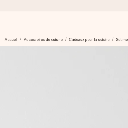
Commandé ce jour, expédié sous 24h
Accueil
Accessoires de cuisine
Cadeaux pour la cuisine
Set mou
Nous préparons votre cadeau avec attention et l’envoyons en un
4,9 (sur la base de +15 000 avis)
Nos cadeaux sont appréciés. Les clients nous attribuent une
Carte de vœux gratuite
Créez quelque chose d’unique en quelques étapes – avec son p