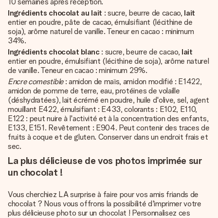
10 semaines après réception.
Ingrédients chocolat au lait
: sucre, beurre de cacao,
lait
entier en poudre, pâte de cacao, émulsifiant (lécithine de
soja), arôme naturel de vanille. Teneur en cacao : minimum
34%.
Ingrédients chocolat blanc
: sucre, beurre de cacao,
lait
entier en poudre, émulsifiant (lécithine de soja), arôme naturel
de vanille. Teneur en cacao : minimum 29%.
Encre comestible
: amidon de maïs, amidon modifié : E1422,
amidon de pomme de terre, eau, protéines de volaille
(déshydratées), lait écrémé en poudre, huile d'olive, sel, agent
mouillant E422, émulsifiant : E433, colorants : E102, E110,
E122 : peut nuire à l'activité et à la concentration des enfants,
E133, E151. Revêtement : E904. Peut contenir des traces de
fruits à coque et de gluten. Conserver dans un endroit frais et
sec.
La plus délicieuse de vos photos imprimée sur
un chocolat !
Vous cherchiez LA surprise à faire pour vos amis friands de
chocolat ? Nous vous offrons la possibilité d'imprimer votre
plus délicieuse photo sur un chocolat ! Personnalisez ces