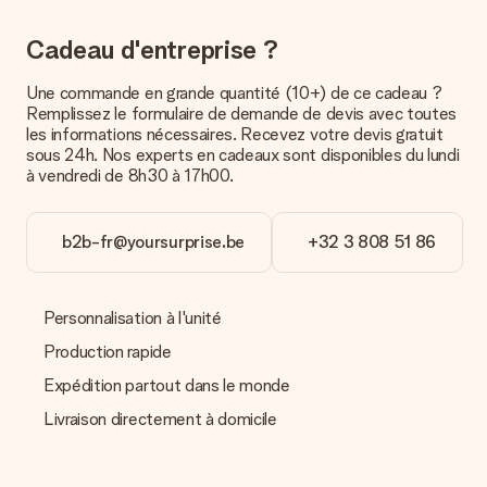
la poste ou par transporteur. Si vous voulez savoir de quelle
manière votre paquet vous sera livré, merci de bien vouloir
Cadeau d'entreprise ?
contacter notre service client.
Une commande en grande quantité (10+) de ce cadeau ?
Paiement
Remplissez le formulaire de demande de devis avec toutes
Comment puis-je régler ma commande ?
les informations nécessaires. Recevez votre devis gratuit
Nous proposons les formes de paiement suivantes : Paypal,
sous 24h. Nos experts en cadeaux sont disponibles du lundi
carte bancaire ou par virement bancaire. Comptez un délai de
à vendredi de 8h30 à 17h00.
3 jours supplémentaires pour la livraison de votre cadeau en
cas de paiement par virement bancaire.
b2b-fr@yoursurprise.be
+32 3 808 51 86
Réception du cadeau
Que puis-je faire si le cadeau ne me convient pas tout à
fait ?
Personnalisation à l'unité
Nous déplorons le fait que votre cadeau ne vous plaise pas.
Vous pouvez dans ce cas contacter notre service client qui
Production rapide
vous aidera à trouver une solution satisfaisante.
Expédition partout dans le monde
La facture est-elle envoyée avec le cadeau ?
Livraison directement à domicile
Nous n’envoyons pas de facture avec le cadeau. Nous vous
l’envoyons par e-mail avec la confirmation de commande. Vous
pouvez de même retrouver votre facture dans votre espace