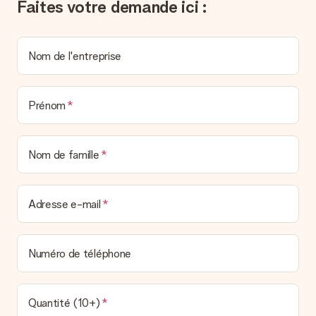
Faites votre demande ici :
personnel MySurprise. Vous pouvez ainsi être tranquille et
envoyer directement le cadeau à l’heureux destinataire, pour
un véritable effet surprise !
Nom de l'entreprise
Prénom
Nom de famille
Adresse e-mail
Numéro de téléphone
Quantité (10+)