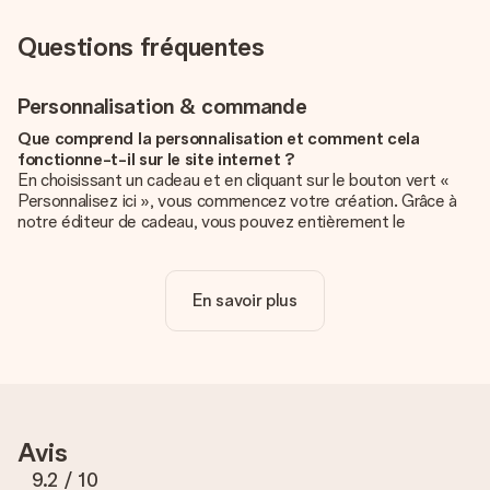
Questions fréquentes
Personnalisation & commande
Que comprend la personnalisation et comment cela
fonctionne-t-il sur le site internet ?
En choisissant un cadeau et en cliquant sur le bouton vert «
Personnalisez ici », vous commencez votre création. Grâce à
notre éditeur de cadeau, vous pouvez entièrement le
personnaliser à souhait en y ajoutant vos photos et/ou texte.
Vous pouvez même, si vous le désirez, choisir un design
unique pour ajouter une touche finale à votre cadeau.
En savoir plus
La personnalisation est-elle comprise dans le prix ?
Le prix affiché sur le site internet comprend la
personnalisation de votre cadeau. Bien plus simple ainsi !
Comment savoir si ma photo est de qualité suffisante ?
Nous voulons nous assurer que tu es entièrement satisfait de
Avis
ton cadeau. C'est pourquoi il est important d'utiliser des
photos de haute qualité. Si tu n'es pas sûr de la qualité de ton
9.2
/ 10