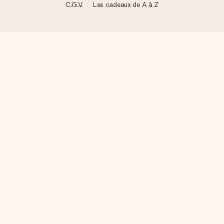
C.G.V.
Les cadeaux de A à Z