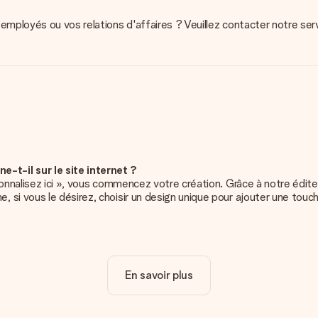
employés ou vos relations d'affaires ? Veuillez contacter notre se
t-il sur le site internet ?
sonnalisez ici », vous commencez votre création. Grâce à notre édit
si vous le désirez, choisir un design unique pour ajouter une touch
e votre cadeau. Bien plus simple ainsi !
En savoir plus
cadeau. C'est pourquoi il est important d'utiliser des photos de haut
deau que tu souhaites commander. Ils pourront alors vérifier la qualit