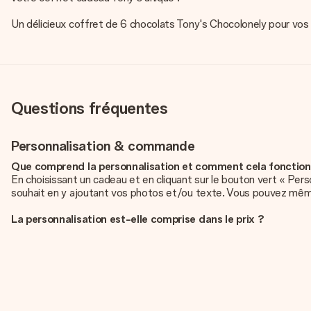
Un délicieux coffret de 6 chocolats Tony's Chocolonely pour vos 
Questions fréquentes
Personnalisation & commande
Que comprend la personnalisation et comment cela fonctionne-
En choisissant un cadeau et en cliquant sur le bouton vert « Per
souhait en y ajoutant vos photos et/ou texte. Vous pouvez même, 
La personnalisation est-elle comprise dans le prix ?
Le prix affiché sur le site internet comprend la personnalisation d
Comment savoir si ma photo est de qualité suffisante ?
Nous voulons nous assurer que tu es entièrement satisfait de ton 
contacte notre équipe du service clientèle et joins ta photo au ca