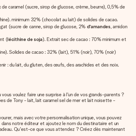
 de caramel (sucre, sirop de glucose, crème, beurre), 0,5% de
thine). minimum 32% (chocolat au lait) de solides de cacao.
ugat (sucre de canne, sirop de glucose, 2%
d'amandes
, amidon
nt (
lécithine de soja
). Extrait sec de cacao : 70% minimum et
ine). Solides de cacao : 32% (lait), 51% (noir), 70% (noir)
ir : du lait, du gluten, des œufs, des arachides et des noix.
 vous voulez faire une surprise à l'un de vos grands-parents ?
 de Tony - lait, lait caramel sel de mer et lait noisette -
vourer, mais avec votre personnalisation unique, vous pouvez
dans notre éditeur et ajoutez le nom du destinataire et un
et cadeau. Qu'est-ce que vous attendez ? Créez dès maintenant