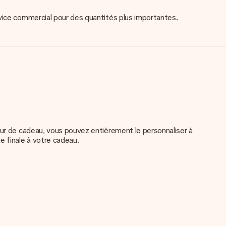
rvice commercial pour des quantités plus importantes.
eur de cadeau, vous pouvez entièrement le personnaliser à
e finale à votre cadeau.
e qualité. Si tu n'es pas sûr de la qualité de ton image,
é pour toi !