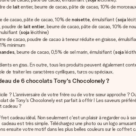
dre de
lait
entier, beurre de cacao, pâte de cacao, 10% de morceaux
re de cacao, pâte de cacao, 10% de
noisette
, émulsifiant (
soja
léci
, poudre de
lait entier
, beurre de cacao, pâte de cacao, 10% de no
mulsifiant (
soja
lécithine)
e de cacao, poudre de cacao à teneur réduite en graisse, émulsifia
: 21% minimum
mandes
, beurre de cacao, 0,5% de sel marin, émulsifiant (
soja
lécith
édients en gras. En outre, tous les produits peuvent également conten
 de traiter les caractères cyrilliques, turcs ou spéciaux.
adeau de 6 chocolats Tony's Chocolonely ?
cile ? L'anniversaire de votre frère ou de votre sœur approche ? Ou
at de Tony's Chocolonely est parfait à offrir ! Les saveurs préférées
et cadeau ?
ret cadeau idéal. Non seulement c'est un plaisir à regarder ou à sa
 cadeau est très simple. Téléchargez une photo ou un logo amusant 
ns ensuite votre motif dans les plus belles couleurs sur le coffr