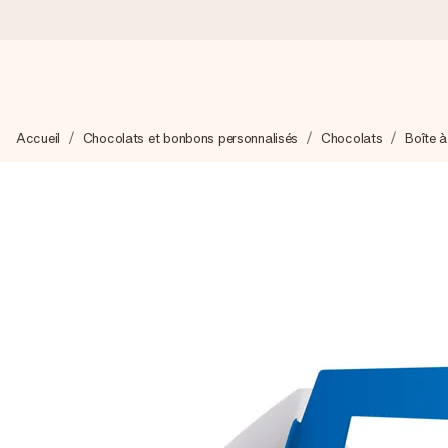
Commandé ce jour, expédié sous 24h
Accueil
Chocolats et bonbons personnalisés
Chocolats
Boîte 
Nous préparons votre cadeau avec attention et l’envoyons en un
4,9 (sur la base de +15 000 avis)
Nos cadeaux sont appréciés. Les clients nous attribuent une
Carte de vœux gratuite
Créez quelque chose d’unique en quelques étapes – avec son p