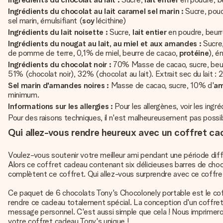
Ingrédients du chocolat au lait caramel sel marin :
Sucre, pou
sel marin, émulsifiant (
soy
lécithine)
Ingrédients du lait noisette :
Sucre,
lait entier
en poudre, beur
Ingrédients du nougat au lait, au miel et aux amandes :
Sucre
de pomme de terre, 0,1% de miel, beurre de cacao,
protéine
), é
Ingrédients du chocolat noir :
70% Masse de cacao, sucre, beurr
51% (chocolat noir), 32% (chocolat au lait). Extrait sec du lait 
Sel marin d'amandes noires :
Masse de cacao, sucre, 10% d'
a
minimum.
Informations sur les allergies :
Pour les allergènes, voir les ingr
Pour des raisons techniques, il n'est malheureusement pas possible
Qui allez-vous rendre heureux avec un coffret c
Voulez-vous soutenir votre meilleur ami pendant une période diffi
Alors ce coffret cadeau contenant six délicieuses barres de chocol
complètent ce coffret. Qui allez-vous surprendre avec ce coffr
Ce paquet de 6 chocolats Tony's Chocolonely portable est le coff
rendre ce cadeau totalement spécial. La conception d'un coffret
message personnel. C'est aussi simple que cela ! Nous imprimero
votre coffret cadeau Tony's unique !