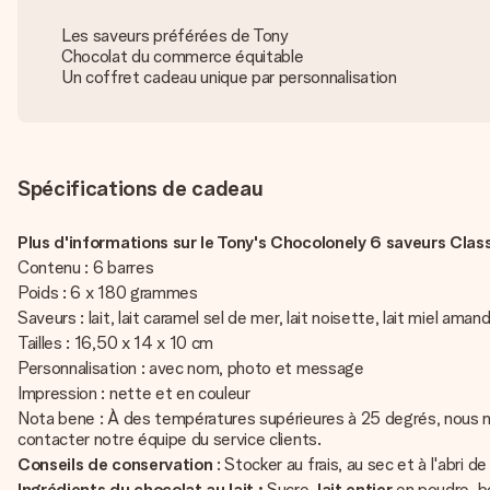
Les saveurs préférées de Tony
Chocolat du commerce équitable
Un coffret cadeau unique par personnalisation
Spécifications de cadeau
Plus d'informations sur le Tony's Chocolonely 6 saveurs Class
Contenu : 6 barres
Poids : 6 x 180 grammes
Saveurs : lait, lait caramel sel de mer, lait noisette, lait miel a
Tailles : 16,50 x 14 x 10 cm
Personnalisation : avec nom, photo et message
Impression : nette et en couleur
Nota bene : À des températures supérieures à 25 degrés, nous n
contacter notre équipe du service clients.
Conseils de conservation
: Stocker au frais, au sec et à l'abri 
Ingrédients du chocolat au lait :
Sucre,
lait entier
en poudre, be