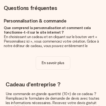
Questions fréquentes
Personnalisation & commande
Que comprend la personnalisation et comment cela
fonctionne-t-il sur le site internet ?
En choisissant un cadeau et en cliquant sur le bouton vert «
Personnalisez ici », vous commencez votre création. Grâce à
notre éditeur de cadeau, vous pouvez entièrement le
personnaliser à souhait en y ajoutant vos photos et/ou texte.
Vous pouvez même, si vous le désirez, choisir un design
unique pour ajouter une touche finale à votre cadeau.
En savoir plus
La personnalisation est-elle comprise dans le prix ?
Le prix affiché sur le site internet comprend la
personnalisation de votre cadeau. Bien plus simple ainsi !
Cadeau d'entreprise ?
Comment savoir si ma photo est de qualité suffisante ?
Nous voulons nous assurer que tu es entièrement satisfait de
Une commande en grande quantité (10+) de ce cadeau ?
ton cadeau. C'est pourquoi il est important d'utiliser des
Remplissez le formulaire de demande de devis avec toutes
photos de haute qualité. Si tu n'es pas sûr de la qualité de ton
les informations nécessaires. Recevez votre devis gratuit
image, contacte notre équipe du service clientèle et joins ta