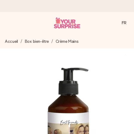
FR
Commandé ce jour, expédié sous 24h
Accueil
Box bien-être
Crème Mains
Nous préparons votre cadeau avec attention et l’envoyons
en un éclair – pour que vous puissiez l’offrir au bon moment,
quand cela compte le plus.
4,9 (sur la base de +15 000 avis)
Nos cadeaux sont appréciés. Les clients nous attribuent
une note de 4,9 sur Google Reviews (total de tous les
pays où nous sommes présents).
Carte de vœux gratuite