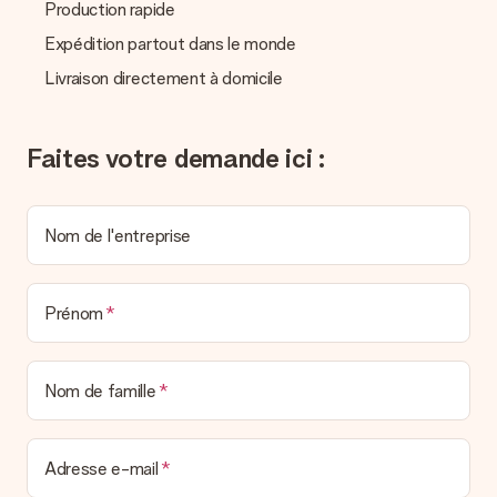
Production rapide
La facture est-elle envoyée avec le cadeau ?
Expédition partout dans le monde
Nous n’envoyons pas de facture avec le cadeau. Nous vous
l’envoyons par e-mail avec la confirmation de commande. Vous
Livraison directement à domicile
pouvez de même retrouver votre facture dans votre espace
personnel MySurprise. Vous pouvez ainsi être tranquille et
envoyer directement le cadeau à l’heureux destinataire, pour
Faites votre demande ici :
un véritable effet surprise !
Nom de l'entreprise
Prénom
Nom de famille
Adresse e-mail