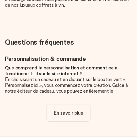
de nos luxueux coffrets à vin.
Questions fréquentes
Personnalisation & commande
Que comprend la personnalisation et comment cela
fonctionne-t-il sur le site internet ?
En choisissant un cadeau et en cliquant sur le bouton vert «
Personnalisez ici », vous commencez votre création. Grâce à
notre éditeur de cadeau, vous pouvez entièrement le
personnaliser à souhait en y ajoutant vos photos et/ou texte.
Vous pouvez même, si vous le désirez, choisir un design
unique pour ajouter une touche finale à votre cadeau.
En savoir plus
La personnalisation est-elle comprise dans le prix ?
Le prix affiché sur le site internet comprend la
personnalisation de votre cadeau. Bien plus simple ainsi !