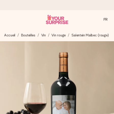
FR
Commandé ce jour, expédié sous 24h
Accueil
Bouteilles
Vin
Vin rouge
Salentein Malbec (rouge)
Nous préparons votre cadeau avec attention et l’envoyons
en un éclair – pour que vous puissiez l’offrir au bon moment,
quand cela compte le plus.
4,9 (sur la base de +15 000 avis)
Nos cadeaux sont appréciés. Les clients nous attribuent
une note de 4,9 sur Google Reviews (total de tous les
pays où nous sommes présents).
Carte de vœux gratuite