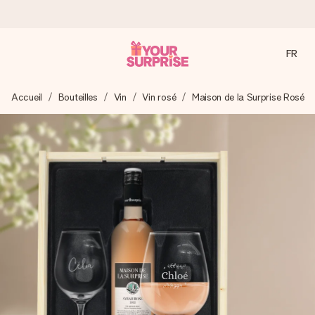
FR
Commandé ce jour, expédié sous 24h
Accueil
Bouteilles
Vin
Vin rosé
Maison de la Surprise Rosé
Nous préparons votre cadeau avec attention et l’envoyons
en un éclair – pour que vous puissiez l’offrir au bon moment,
quand cela compte le plus.
4,9 (sur la base de +15 000 avis)
Nos cadeaux sont appréciés. Les clients nous attribuent
une note de 4,9 sur Google Reviews (total de tous les
pays où nous sommes présents).
Carte de vœux gratuite