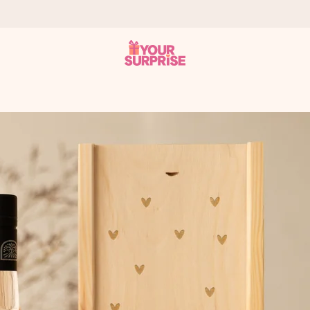
 éclair – pour que vous puissiez l’offrir au bon moment, quand cel
 note de 4,9 sur Google Reviews (total de tous les pays où nous s
rénom, votre photo ou un message qui touche le cœur. Sans complic