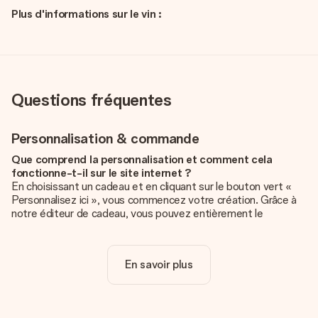
Plus d'informations sur le vin :
Questions fréquentes
Personnalisation & commande
Que comprend la personnalisation et comment cela
fonctionne-t-il sur le site internet ?
En choisissant un cadeau et en cliquant sur le bouton vert «
Personnalisez ici », vous commencez votre création. Grâce à
notre éditeur de cadeau, vous pouvez entièrement le
personnaliser à souhait en y ajoutant vos photos et/ou texte.
Vous pouvez même, si vous le désirez, choisir un design
unique pour ajouter une touche finale à votre cadeau.
En savoir plus
La personnalisation est-elle comprise dans le prix ?
Le prix affiché sur le site internet comprend la
personnalisation de votre cadeau. Bien plus simple ainsi !