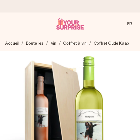
FR
Commandé ce jour, expédié sous 24h
Accueil
Bouteilles
Vin
Coffret à vin
Coffret Oude Kaap
Nous préparons votre cadeau avec attention et l’envoyons
en un éclair – pour que vous puissiez l’offrir au bon moment,
quand cela compte le plus.
4,9 (sur la base de +15 000 avis)
Nos cadeaux sont appréciés. Les clients nous attribuent
une note de 4,9 sur Google Reviews (total de tous les
pays où nous sommes présents).
Carte de vœux gratuite