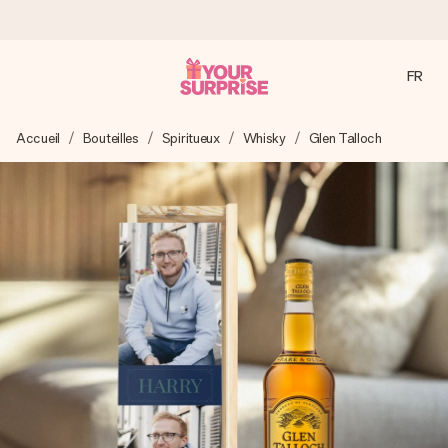
FR
Commandé ce jour, expédié sous 24h
Accueil
Bouteilles
Spiritueux
Whisky
Glen Talloch
Nous préparons votre cadeau avec attention et l’envoyons
en un éclair – pour que vous puissiez l’offrir au bon moment,
quand cela compte le plus.
4,9 (sur la base de +15 000 avis)
Nos cadeaux sont appréciés. Les clients nous attribuent
une note de 4,9 sur Google Reviews (total de tous les
pays où nous sommes présents).
Carte de vœux gratuite