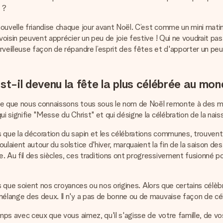
 ?
ouvelle friandise chaque jour avant Noël. C’est comme un mini mati
e voisin peuvent apprécier un peu de joie festive ! Qui ne voudrait 
rveilleuse façon de répandre l’esprit des fêtes et d'apporter un p
st-il devenu la fête la plus célébrée au mon
e que nous connaissons tous sous le nom de Noël remonte à des milli
qui signifie "Messe du Christ" et qui désigne la célébration de la n
s que la décoration du sapin et les célébrations communes, trouvent
aient autour du solstice d'hiver, marquaient la fin de la saison des 
. Au fil des siècles, ces traditions ont progressivement fusionné 
elles que soient nos croyances ou nos origines. Alors que certains c
 mélange des deux. Il n'y a pas de bonne ou de mauvaise façon de c
emps avec ceux que vous aimez, qu'il s'agisse de votre famille, de v