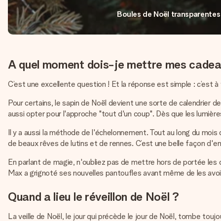
Boules de Noël transparentes
A quel moment dois-je mettre mes cadeau
C’est une excellente question ! Et la réponse est simple : c’est à
Pour certains, le sapin de Noël devient une sorte de calendrier 
aussi opter pour l'approche "tout d'un coup". Dès que les lumièr
Il y a aussi la méthode de l'échelonnement. Tout au long du mois
de beaux rêves de lutins et de rennes. C’est une belle façon d'en
En parlant de magie, n'oubliez pas de mettre hors de portée les 
Max a grignoté ses nouvelles pantoufles avant même de les avoir
Quand a lieu le réveillon de Noël ?
La veille de Noël, le jour qui précède le jour de Noël, tombe tou