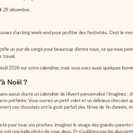
di
25 décembre.
sposez d’un long week-end pour profiter des festivités. C’est le mo
ignifie un jour de congé pour beaucoup d’entre nous, ce qui nous per
travail.
ël 2026 sur votre calendrier, mais vous avez aussi quelques bonnes 
’à Noël ?
sans aucun doute un calendrier de l’Avent personnalisé ! Imaginez : 
oto préférée. Vous ouvrez un petit volet et un délicieux chocolat ap
nt ces chocolats ont le goût parfait des fêtes de fin d’année, ma
nte pour tous vos proches. Imaginez le visage des grands-parents s'i
le voit une belle photo de vous deux. Et n'oublions pas les plus petits