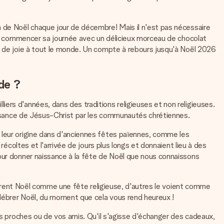
n de Noël chaque jour de décembre! Mais il n'est pas nécessaire
pas commencer sa journée avec un délicieux morceau de chocolat
eu de joie à tout le monde. Un compte à rebours jusqu'à Noël 2026
de ?
ers d'années, dans des traditions religieuses et non religieuses.
aissance de Jésus-Christ par les communautés chrétiennes.
 leur origine dans d'anciennes fêtes païennes, comme les
récoltes et l'arrivée de jours plus longs et donnaient lieu à des
pour donner naissance à la fête de Noël que nous connaissons
élèbrent Noël comme une fête religieuse, d'autres le voient comme
élébrer Noël, du moment que cela vous rend heureux !
os proches ou de vos amis. Qu'il s'agisse d'échanger des cadeaux,