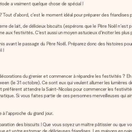
riode a vraiment quelque chose de spécial !
out d'abord, c'est le moment idéal pour préparer des friandises p
e de lait, de délicieux biscuits (espérons que le Père Noël n'est 
e aux festivités. C'est aussi un moyen astucieux d'inciter les plus p
s avant le passage du Père Noël. Préparez donc des histoires pour l
l !
 décorations du grenier et commencer à répandre les festivités ? Eh 
n (le 31 octobre). Ce sont eux qui veulent allumer les lumières de N
tion et préfèrent attendre la Saint-Nicolas pour commencer les festi
agmatique. Si vous faites partie de ces personnes merveilleuses qui 
 à l'approche du grand jour.
 préparation des biscuits ! Que vous soyez un maître pâtissier ou que 
e et votre estomac de délicieuses friandises. Les maisons en pain d