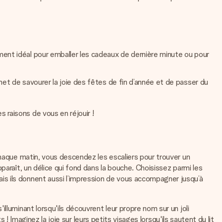
ment idéal pour emballer les cadeaux de dernière minute ou pour
met de savourer la joie des fêtes de fin d’année et de passer du
raisons de vous en réjouir !
chaque matin, vous descendez les escaliers pour trouver un
paraît, un délice qui fond dans la bouche. Choisissez parmi les
is ils donnent aussi l’impression de vous accompagner jusqu’à
lluminant lorsqu'ils découvrent leur propre nom sur un joli
 ! Imaginez la joie sur leurs petits visages lorsqu'ils sautent du lit