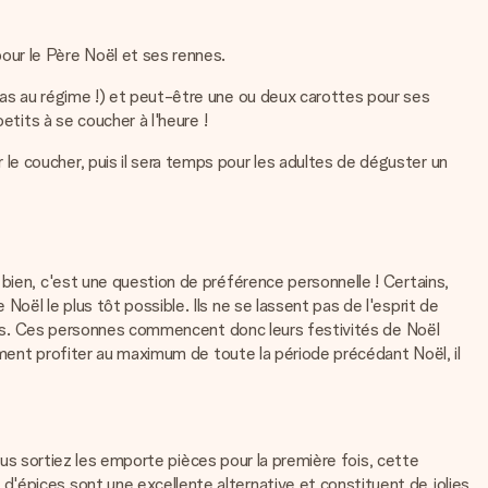
our le Père Noël et ses rennes.
pas au régime !) et peut-être une ou deux carottes pour ses
etits à se coucher à l'heure !
e coucher, puis il sera temps pour les adultes de déguster un
bien, c'est une question de préférence personnelle ! Certains,
oël le plus tôt possible. Ils ne se lassent pas de l'esprit de
vités. Ces personnes commencent donc leurs festivités de Noël
aiment profiter au maximum de toute la période précédant Noël, il
vous sortiez les emporte pièces pour la première fois, cette
'épices sont une excellente alternative et constituent de jolies