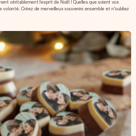
nt véritablement l’esprit de Noël ! Quelles que soient vos
nne volonté. Créez de merveilleux souvenirs ensemble et n'oubliez