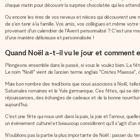
chaque matin pour découvrir la surprise chocolatée qui les attend
Ou encore les rires de vos neveux et nièces qui découvrent une n
de s'en tenir à la famille. Vos amis, vos collègues et même votr
provenant d'un calendrier de l'Avent personnalisé ? C'est une me
d'une manière délicieuse et personnalisée !
Quand Noël a-t-il vu le jour et comment e
Plongeons ensemble dans le passé, si vous le voulez bien. La fêt
Le nom "Noël" vient de l’ancien terme anglais "Cristes Maesse", 
Mais bon nombre des traditions que nous associons à Noël, telle
Saturnales romaines et le Yule germanique. Ces fêtes, qui se déroul
réjouissances, des échanges de cadeaux et de la bonne nourriture
aujourd'hui.
C'est une fête qui nous unit dans la paix, la joie et l'amour, qu
un événement culturel et beaucoup considèrent qu'il s'agit d'un
N'oublions pas la partie la plus importante de Noël : passer du t