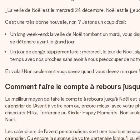
_La veille de Noël est le mercredi 24 décembre. Noël est le j_eu
C’est une très bonne nouvelle, non ? Jetons un coup d’œil:
Un long week-end: la veille de Noël tombant un mardi, vous di
se détendre avant le grand jour.
Un jour de congé supplémentaire : mercredi, le jour de Noël, s
temps avec nos proches sans avoir à nous préoccuper de notre 
Et voilà ! Non seulement vous savez quand vous devez marquer No
Comment faire le compte à rebours jusqu
Le meilleur moyen de faire le compte à rebours jusqu’à Noël est 
calendrier de l’Avent à votre nom ou, encore mieux, avec votre ph
chocolats Milka, Toblerone ou Kinder Happy Moments. Non seuleme
Noël.
Les calendriers de l'avent personnalisés sont une tradition amusa
calendrier. Ou encore la surprise de votre partenaire lorsqu'il ou el