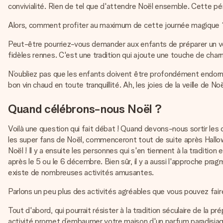
convivialité. Rien de tel que d'attendre Noël ensemble. Cette pé
Alors, comment profiter au maximum de cette journée magique ? T
Peut-être pourriez-vous demander aux enfants de préparer un verr
fidèles rennes. C'est une tradition qui ajoute une touche de charm
N’oubliez pas que les enfants doivent être profondément endormi
bon vin chaud en toute tranquillité. Ah, les joies de la veille de Noë
Quand célébrons-nous Noël ?
Voilà une question qui fait débat ! Quand devons-nous sortir les
les super fans de Noël, commenceront tout de suite après Hallowee
Noël ! Il y a ensuite les personnes qui s'en tiennent à la tradi
après le 5 ou le 6 décembre. Bien sûr, il y a aussi l'approche pr
existe de nombreuses activités amusantes.
Parlons un peu plus des activités agréables que vous pouvez faire
Tout d'abord, qui pourrait résister à la tradition séculaire de la
activité promet d’embaumer votre maison d'un parfum paradisiaqu