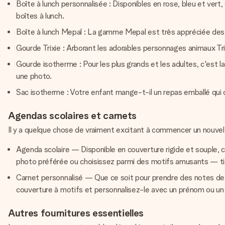
Boîte à lunch personnalisée : Disponibles en rose, bleu et vert
boîtes à lunch.
Boîte à lunch Mepal : La gamme Mepal est très appréciée des 
Gourde Trixie : Arborant les adorables personnages animaux T
Gourde isotherme : Pour les plus grands et les adultes, c'est l
une photo.
Sac isotherme : Votre enfant mange-t-il un repas emballé qui do
Agendas scolaires et carnets
Il y a quelque chose de vraiment excitant à commencer un nouvel
Agenda scolaire — Disponible en couverture rigide et souple,
photo préférée ou choisissez parmi des motifs amusants — tig
Carnet personnalisé — Que ce soit pour prendre des notes de c
couverture à motifs et personnalisez-le avec un prénom ou u
Autres fournitures essentielles