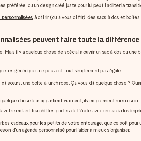
référée, ou un design créé juste pour lui peut faciliter la transitio
s personnalisées
à offrir (ou à vous offrir), des sacs à dos et boît
nnalisées peuvent faire toute la différence
. Mais il y a quelque chose de spécial à ouvrir un sac à dos ou une b
que les génériques ne peuvent tout simplement pas égaler :
es et sœurs, une boîte à lunch rose. Ça vous dit quelque chose ? Qu
uelque chose leur appartient vraiment, ils en prennent mieux soin —
 votre enfant franchit les portes de l'école avec un sac à dos impr
erbes
cadeaux pour les petits de votre entourage
, que ce soit pour
besoin d'un agenda personnalisé pour l'aider à mieux s'organiser.