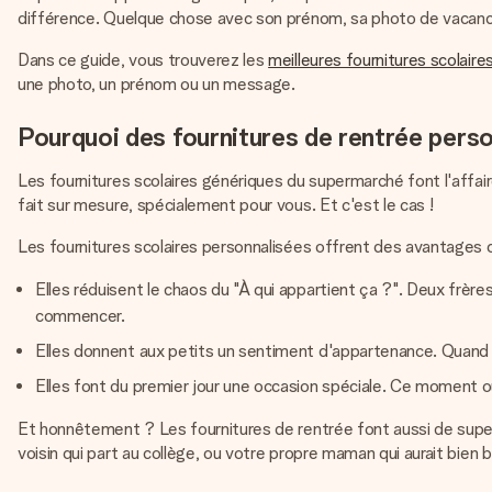
différence. Quelque chose avec son prénom, sa photo de vacances p
Dans ce guide, vous trouverez les
meilleures fournitures scolaire
une photo, un prénom ou un message.
Pourquoi des fournitures de rentrée perso
Les fournitures scolaires génériques du supermarché font l'affaire
fait sur mesure, spécialement pour vous. Et c'est le cas !
Les fournitures scolaires personnalisées offrent des avantages 
Elles réduisent le chaos du "À qui appartient ça ?". Deux frèr
commencer.
Elles donnent aux petits un sentiment d'appartenance. Quand q
Elles font du premier jour une occasion spéciale. Ce moment où
Et honnêtement ? Les fournitures de rentrée font aussi de sup
voisin qui part au collège, ou votre propre maman qui aurait bien 