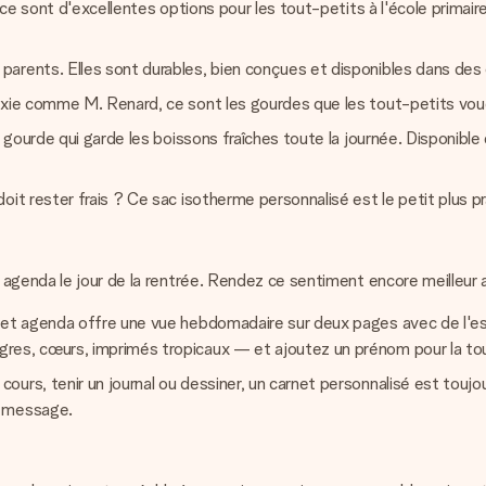
, ce sont d'excellentes options pour les tout-petits à l'école prima
parents. Elles sont durables, bien conçues et disponibles dans des
rixie comme M. Renard, ce sont les gourdes que les tout-petits vo
a gourde qui garde les boissons fraîches toute la journée. Disponibl
it rester frais ? Ce sac isotherme personnalisé est le petit plus pr
 agenda le jour de la rentrée. Rendez ce sentiment encore meilleur 
 cet agenda offre une vue hebdomadaire sur deux pages avec de l'es
res, cœurs, imprimés tropicaux — et ajoutez un prénom pour la tou
ours, tenir un journal ou dessiner, un carnet personnalisé est touj
n message.