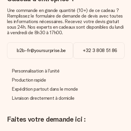
Une commande en grande quantité (10+) de ce cadeau ?
Paiement
Remplissez le formulaire de demande de devis avec toutes
Comment puis-je régler ma commande ?
les informations nécessaires. Recevez votre devis gratuit
Nous proposons les formes de paiement suivantes : Paypal,
sous 24h. Nos experts en cadeaux sont disponibles du lundi
carte bancaire ou par virement bancaire. Comptez un délai de
à vendredi de 8h30 à 17h00.
3 jours supplémentaires pour la livraison de votre cadeau en
cas de paiement par virement bancaire.
b2b-fr@yoursurprise.be
+32 3 808 51 86
Réception du cadeau
Que puis-je faire si le cadeau ne me convient pas tout à
fait ?
Personnalisation à l'unité
Nous déplorons le fait que votre cadeau ne vous plaise pas.
Vous pouvez dans ce cas contacter notre service client qui
Production rapide
vous aidera à trouver une solution satisfaisante.
Expédition partout dans le monde
La facture est-elle envoyée avec le cadeau ?
Livraison directement à domicile
Nous n’envoyons pas de facture avec le cadeau. Nous vous
l’envoyons par e-mail avec la confirmation de commande. Vous
pouvez de même retrouver votre facture dans votre espace
Faites votre demande ici :
personnel MySurprise. Vous pouvez ainsi être tranquille et
envoyer directement le cadeau à l’heureux destinataire, pour
un véritable effet surprise !