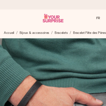
FR
Commandé ce jour, expédié sous 24h
Accueil
Bijoux & accessoires
Bracelets
Bracelet Fête des Pères
Nous préparons votre cadeau avec attention et l’envoyons
en un éclair – pour que vous puissiez l’offrir au bon moment,
quand cela compte le plus.
4,9 (sur la base de +15 000 avis)
Nos cadeaux sont appréciés. Les clients nous attribuent
une note de 4,9 sur Google Reviews (total de tous les
pays où nous sommes présents).
Carte de vœux gratuite