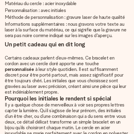
Matériau du cercle : acier inoxydable
Personnalisation : avec initiales
Méthode de personnalisation : gravure laser de haute qualité
Informations supplémentaires : nous gravons votre texte au
laser à la surface du matériau, ce qui signifie que la gravure ne
sera pas noire comme indiqué sur les images d'aperçu.
Un petit cadeau qui en dit long
Certains cadeaux parlent d’eux-mêmes. Ce bracelet en
cordon avec un cercle doré apporte une touche
personnalisée
à leur style quotidien. Il est suffisamment
discret pour être porté partout, mais assez significatif pour
être toujours chéri. Les initiales que vous choisissez sont
gravées au laser avec précision, créant ainsi une pièce qui leur
est indéniablement propre.
Pourquoi les initiales le rendent si spécial
Il y a quelque chose de merveilleux à voir ses propres lettres
capter la lumière. Qu’il s’agisse de leur prénom, des initiales
d’un être cher, ou d’une combinaison qui a du sens entre vous
deux, ce détail délicat transforme un simple bracelet en un
bijou qu’ils choisiront chaque matin. Le cercle en acier
inoxydable se marie parfaitement avec le cordon en polyester,