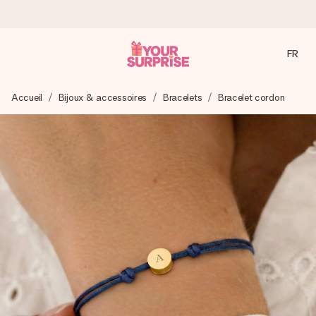
FR
Commandé ce jour, expédié sous 24h
Accueil
Bijoux & accessoires
Bracelets
Bracelet cordon
Nous préparons votre cadeau avec attention et l’envoyons
en un éclair – pour que vous puissiez l’offrir au bon moment,
quand cela compte le plus.
4,9 (sur la base de +15 000 avis)
Nos cadeaux sont appréciés. Les clients nous attribuent
une note de 4,9 sur Google Reviews (total de tous les
pays où nous sommes présents).
Carte de vœux gratuite