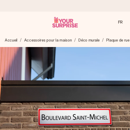
FR
Commandé ce jour, expédié sous 24h
Accueil
Accessoires pour la maison
Déco murale
Plaque de rue
Nous préparons votre cadeau avec attention et l’envoyons
en un éclair – pour que vous puissiez l’offrir au bon moment,
quand cela compte le plus.
4,9 (sur la base de +15 000 avis)
Nos cadeaux sont appréciés. Les clients nous attribuent
une note de 4,9 sur Google Reviews (total de tous les
pays où nous sommes présents).
Carte de vœux gratuite