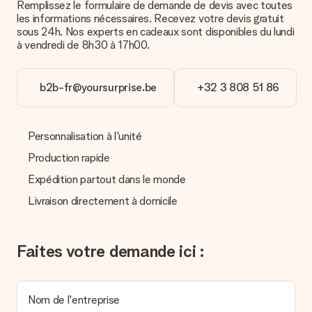
carte bancaire ou par virement bancaire. Comptez un délai de
Remplissez le formulaire de demande de devis avec toutes
3 jours supplémentaires pour la livraison de votre cadeau en
les informations nécessaires. Recevez votre devis gratuit
cas de paiement par virement bancaire.
sous 24h. Nos experts en cadeaux sont disponibles du lundi
à vendredi de 8h30 à 17h00.
Réception du cadeau
Que puis-je faire si le cadeau ne me convient pas tout à
b2b-fr@yoursurprise.be
+32 3 808 51 86
fait ?
Nous déplorons le fait que votre cadeau ne vous plaise pas.
Vous pouvez dans ce cas contacter notre service client qui
vous aidera à trouver une solution satisfaisante.
Personnalisation à l'unité
La facture est-elle envoyée avec le cadeau ?
Production rapide
Nous n’envoyons pas de facture avec le cadeau. Nous vous
Expédition partout dans le monde
l’envoyons par e-mail avec la confirmation de commande. Vous
pouvez de même retrouver votre facture dans votre espace
Livraison directement à domicile
personnel MySurprise. Vous pouvez ainsi être tranquille et
envoyer directement le cadeau à l’heureux destinataire, pour
un véritable effet surprise !
Faites votre demande ici :
Nom de l'entreprise