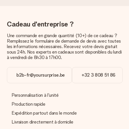
de port
Est-ce que je peux choisir la date de livraison ?
Il n’est, en ce moment, pas possible de choisir une date
précise pour votre cadeau.
Cadeau d'entreprise ?
Quel est le délai de livraison ? Quand est-ce que mon
Une commande en grande quantité (10+) de ce cadeau ?
cadeau sera livré ?
Remplissez le formulaire de demande de devis avec toutes
Le délai de livraison est indiqué sur la page du produit choisi.
les informations nécessaires. Recevez votre devis gratuit
sous 24h. Nos experts en cadeaux sont disponibles du lundi
Quelles sont les options de livraison ?
à vendredi de 8h30 à 17h00.
Pour l’instant, il n’est pas (encore) possible de choisir une
option de livraison. Le cadeau commandé vous est envoyé par
la poste ou par transporteur. Si vous voulez savoir de quelle
b2b-fr@yoursurprise.be
+32 3 808 51 86
manière votre paquet vous sera livré, merci de bien vouloir
contacter notre service client.
Paiement
Personnalisation à l'unité
Comment puis-je régler ma commande ?
Production rapide
Nous proposons les formes de paiement suivantes : Paypal,
Expédition partout dans le monde
carte bancaire ou par virement bancaire. Comptez un délai de
3 jours supplémentaires pour la livraison de votre cadeau en
Livraison directement à domicile
cas de paiement par virement bancaire.