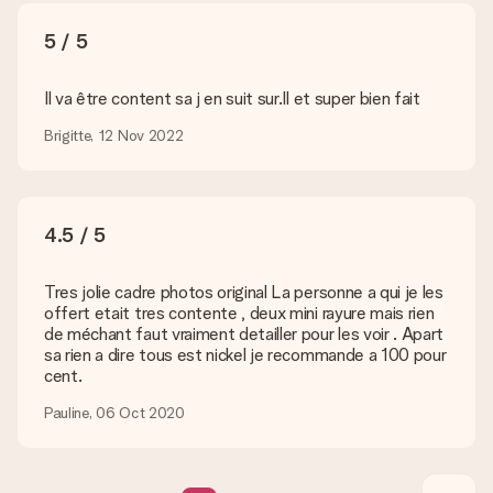
l’heureux destinataire puisse savoir qui lui a envoyé cette
5 / 5
agréable surprise.
Mon cadeau est-il livré emballé ?
Il va être content sa j en suit sur.Il et super bien fait
Nous ne pouvons malheureusement pour le moment assurer
ce genre de service. C’est pourquoi nous envoyons tous les
Brigitte, 12 Nov 2022
cadeaux dans des paquets joliment décorés pour un effet de
fête assuré. Vous pouvez alors offrir le cadeau ainsi ou
directement l’envoyer au destinataire.
4.5 / 5
Délai de livraison, options de livraison et frais
de port
Tres jolie cadre photos original La personne a qui je les
Est-ce que je peux choisir la date de livraison ?
offert etait tres contente , deux mini rayure mais rien
Il n’est, en ce moment, pas possible de choisir une date
de méchant faut vraiment detailler pour les voir . Apart
précise pour votre cadeau.
sa rien a dire tous est nickel je recommande a 100 pour
cent.
Quel est le délai de livraison ? Quand est-ce que mon
cadeau sera livré ?
Pauline, 06 Oct 2020
Le délai de livraison est indiqué sur la page du produit choisi.
Quelles sont les options de livraison ?