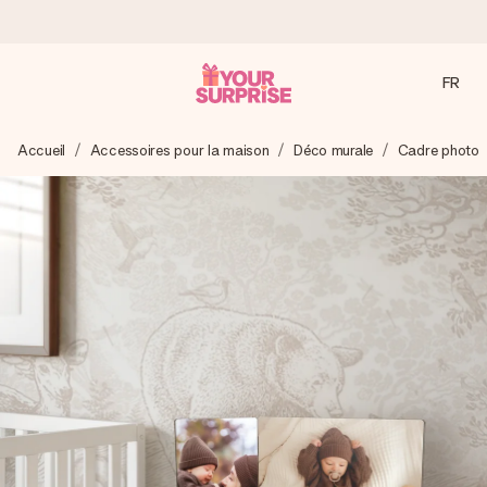
FR
Commandé ce jour, expédié sous 24h
Accueil
Accessoires pour la maison
Déco murale
Cadre photo
Nous préparons votre cadeau avec attention et l’envoyons
en un éclair – pour que vous puissiez l’offrir au bon moment,
quand cela compte le plus.
4,9 (sur la base de +15 000 avis)
Nos cadeaux sont appréciés. Les clients nous attribuent
une note de 4,9 sur Google Reviews (total de tous les
pays où nous sommes présents).
Carte de vœux gratuite