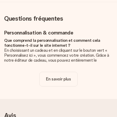
Questions fréquentes
Personnalisation & commande
Que comprend la personnalisation et comment cela
fonctionne-t-il sur le site internet ?
En choisissant un cadeau et en cliquant sur le bouton vert «
Personnalisez ici », vous commencez votre création. Grâce à
notre éditeur de cadeau, vous pouvez entièrement le
personnaliser à souhait en y ajoutant vos photos et/ou texte.
Vous pouvez même, si vous le désirez, choisir un design
unique pour ajouter une touche finale à votre cadeau.
En savoir plus
La personnalisation est-elle comprise dans le prix ?
Le prix affiché sur le site internet comprend la
personnalisation de votre cadeau. Bien plus simple ainsi !
Comment savoir si ma photo est de qualité suffisante ?
Nous voulons nous assurer que tu es entièrement satisfait de
Avis
ton cadeau. C'est pourquoi il est important d'utiliser des