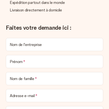
Expédition partout dans le monde
pouvez de même retrouver votre facture dans votre espace
personnel MySurprise. Vous pouvez ainsi être tranquille et
Livraison directement à domicile
envoyer directement le cadeau à l’heureux destinataire, pour
un véritable effet surprise !
Faites votre demande ici :
Nom de l'entreprise
Prénom
Nom de famille
Adresse e-mail