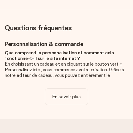
Questions fréquentes
Personnalisation & commande
Que comprend la personnalisation et comment cela
fonctionne-t-il sur le site internet ?
En choisissant un cadeau et en cliquant sur le bouton vert «
Personnalisez ici », vous commencez votre création. Grâce à
notre éditeur de cadeau, vous pouvez entièrement le
personnaliser à souhait en y ajoutant vos photos et/ou texte.
Vous pouvez même, si vous le désirez, choisir un design
unique pour ajouter une touche finale à votre cadeau.
En savoir plus
La personnalisation est-elle comprise dans le prix ?
Le prix affiché sur le site internet comprend la
personnalisation de votre cadeau. Bien plus simple ainsi !
Comment savoir si ma photo est de qualité suffisante ?
Nous voulons nous assurer que tu es entièrement satisfait de