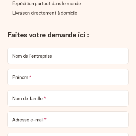
Nous n’envoyons pas de facture avec le cadeau. Nous vous
Expédition partout dans le monde
l’envoyons par e-mail avec la confirmation de commande. Vous
pouvez de même retrouver votre facture dans votre espace
Livraison directement à domicile
personnel MySurprise. Vous pouvez ainsi être tranquille et
envoyer directement le cadeau à l’heureux destinataire, pour
un véritable effet surprise !
Faites votre demande ici :
Nom de l'entreprise
Prénom
Nom de famille
Adresse e-mail