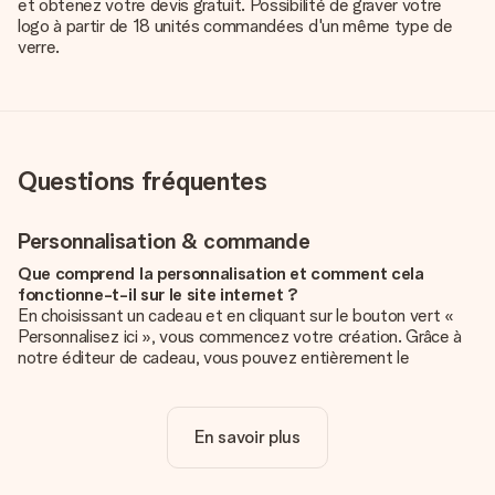
et obtenez votre devis gratuit. Possibilité de graver votre
logo à partir de 18 unités commandées d'un même type de
verre.
Questions fréquentes
Personnalisation & commande
Que comprend la personnalisation et comment cela
fonctionne-t-il sur le site internet ?
En choisissant un cadeau et en cliquant sur le bouton vert «
Personnalisez ici », vous commencez votre création. Grâce à
notre éditeur de cadeau, vous pouvez entièrement le
personnaliser à souhait en y ajoutant vos photos et/ou texte.
Vous pouvez même, si vous le désirez, choisir un design
unique pour ajouter une touche finale à votre cadeau.
En savoir plus
La personnalisation est-elle comprise dans le prix ?
Le prix affiché sur le site internet comprend la