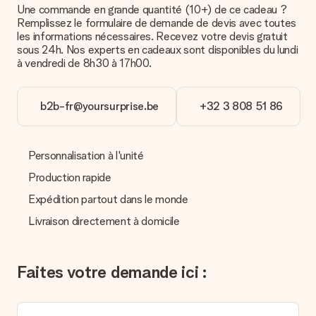
Une commande en grande quantité (10+) de ce cadeau ?
Paiement
Remplissez le formulaire de demande de devis avec toutes
Comment puis-je régler ma commande ?
les informations nécessaires. Recevez votre devis gratuit
Nous proposons les formes de paiement suivantes : Paypal,
sous 24h. Nos experts en cadeaux sont disponibles du lundi
carte bancaire ou par virement bancaire. Comptez un délai de
à vendredi de 8h30 à 17h00.
3 jours supplémentaires pour la livraison de votre cadeau en
cas de paiement par virement bancaire.
b2b-fr@yoursurprise.be
+32 3 808 51 86
Réception du cadeau
Que puis-je faire si le cadeau ne me convient pas tout à
fait ?
Personnalisation à l'unité
Nous déplorons le fait que votre cadeau ne vous plaise pas.
Vous pouvez dans ce cas contacter notre service client qui
Production rapide
vous aidera à trouver une solution satisfaisante.
Expédition partout dans le monde
La facture est-elle envoyée avec le cadeau ?
Livraison directement à domicile
Nous n’envoyons pas de facture avec le cadeau. Nous vous
l’envoyons par e-mail avec la confirmation de commande. Vous
pouvez de même retrouver votre facture dans votre espace
Faites votre demande ici :
personnel MySurprise. Vous pouvez ainsi être tranquille et
envoyer directement le cadeau à l’heureux destinataire, pour
un véritable effet surprise !