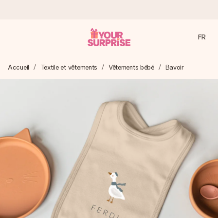
FR
Commandé ce jour, expédié sous 24h
Accueil
Textile et vêtements
Vêtements bébé
Bavoir
Nous préparons votre cadeau avec attention et l’envoyons
en un éclair – pour que vous puissiez l’offrir au bon moment,
quand cela compte le plus.
4,9 (sur la base de +15 000 avis)
Nos cadeaux sont appréciés. Les clients nous attribuent
une note de 4,9 sur Google Reviews (total de tous les
pays où nous sommes présents).
Carte de vœux gratuite