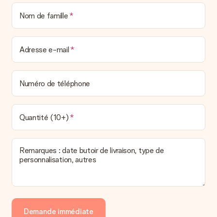
Comment puis-je régler ma commande ?
Nom de famille
Nous proposons les formes de paiement suivantes : Paypal,
carte bancaire ou par virement bancaire. Comptez un délai de
3 jours supplémentaires pour la livraison de votre cadeau en
cas de paiement par virement bancaire.
Adresse e-mail
Réception du cadeau
Que puis-je faire si le cadeau ne me convient pas tout à
Numéro de téléphone
fait ?
Nous déplorons le fait que votre cadeau ne vous plaise pas.
Vous pouvez dans ce cas contacter notre service client qui
vous aidera à trouver une solution satisfaisante.
Quantité (10+)
La facture est-elle envoyée avec le cadeau ?
Nous n’envoyons pas de facture avec le cadeau. Nous vous
Remarques : date butoir de livraison, type de
l’envoyons par e-mail avec la confirmation de commande. Vous
personnalisation, autres
pouvez de même retrouver votre facture dans votre espace
personnel MySurprise. Vous pouvez ainsi être tranquille et
envoyer directement le cadeau à l’heureux destinataire, pour
un véritable effet surprise !
Demande immédiate