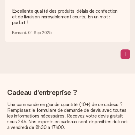
télécharger dans notre éditeur de cadeau. Si ces termes vous
paraissent trop techniques ou si vous disposez d’une photo
Excellente qualité des produits, délais de confection
sous un autre format, n’hésitez pas à contacter notre service
et de livraison incroyablement courts, En un mot :
client. Nous vous aiderons à réaliser votre cadeau !
parfait !
Que faire si la couleur ou l’option choisie n’est pas
Bernard, 01 Sep 2025
disponible ?
Si vous cherchez un cadeau en particulier ou un cadeau d’une
couleur spécifique, et que ces derniers ne sont pas
1
disponibles sur notre site internet, veuillez contacter notre
service client. Nous serons ravis de vous aider.
Comment ajouter une carte à mon cadeau ? / Comment
se présente cette carte ?
En cliquant sur le bouton vert « Carte cadeau gratuite » une
fois dans le panier, vous pouvez ajouter une carte à votre
Cadeau d'entreprise ?
cadeau. Vous pouvez y écrire un message personnel pour que
l’heureux destinataire puisse savoir qui lui a envoyé cette
Une commande en grande quantité (10+) de ce cadeau ?
agréable surprise.
Remplissez le formulaire de demande de devis avec toutes
les informations nécessaires. Recevez votre devis gratuit
Mon cadeau est-il livré emballé ?
sous 24h. Nos experts en cadeaux sont disponibles du lundi
Nous ne pouvons malheureusement pour le moment assurer
à vendredi de 8h30 à 17h00.
ce genre de service. C’est pourquoi nous envoyons tous les