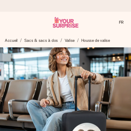
FR
Commandé ce jour, expédié sous 24h
Accueil
Sacs & sacs à dos
Valise
Housse de valise
Nous préparons votre cadeau avec attention et l’envoyons
en un éclair – pour que vous puissiez l’offrir au bon moment,
quand cela compte le plus.
4,9 (sur la base de +15 000 avis)
Nos cadeaux sont appréciés. Les clients nous attribuent
une note de 4,9 sur Google Reviews (total de tous les
pays où nous sommes présents).
Carte de vœux gratuite