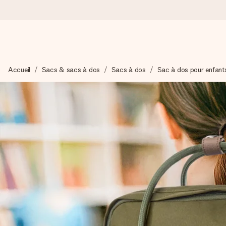
Commandé ce jour, expédié sous 24h
Accueil
Sacs & sacs à dos
Sacs à dos
Sac à dos pour enfant
Nous préparons votre cadeau avec attention et l’envoyons en un
4,9 (sur la base de +15 000 avis)
Nos cadeaux sont appréciés. Les clients nous attribuent une
Carte de vœux gratuite
Créez quelque chose d’unique en quelques étapes – avec son p