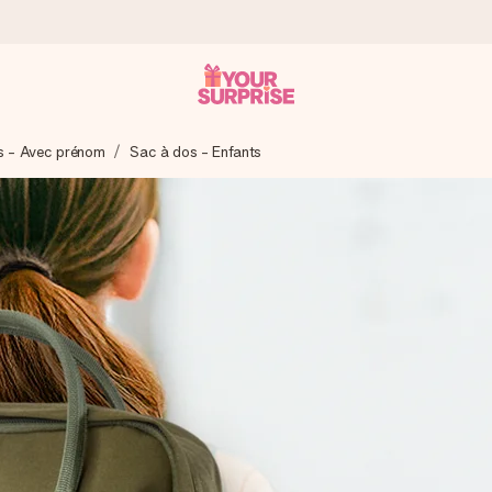
s - Avec prénom
Sac à dos - Enfants
 éclair – pour que vous puissiez l’offrir au bon moment, quand cel
 note de 4,9 sur Google Reviews (total de tous les pays où nous s
rénom, votre photo ou un message qui touche le cœur. Sans complic