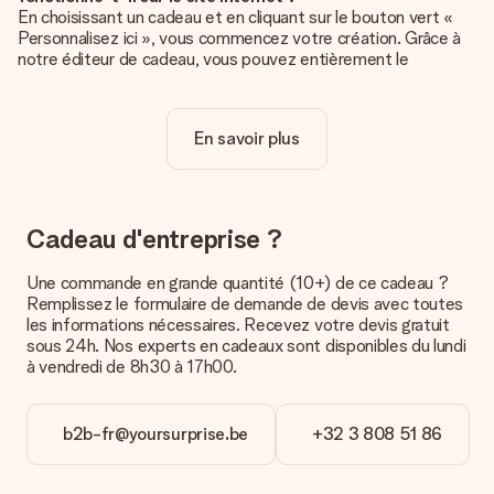
En choisissant un cadeau et en cliquant sur le bouton vert «
Personnalisez ici », vous commencez votre création. Grâce à
notre éditeur de cadeau, vous pouvez entièrement le
personnaliser à souhait en y ajoutant vos photos et/ou texte.
Vous pouvez même, si vous le désirez, choisir un design
unique pour ajouter une touche finale à votre cadeau.
En savoir plus
La personnalisation est-elle comprise dans le prix ?
Le prix affiché sur le site internet comprend la
personnalisation de votre cadeau. Bien plus simple ainsi !
Cadeau d'entreprise ?
Comment savoir si ma photo est de qualité suffisante ?
Nous voulons nous assurer que tu es entièrement satisfait de
Une commande en grande quantité (10+) de ce cadeau ?
ton cadeau. C'est pourquoi il est important d'utiliser des
Remplissez le formulaire de demande de devis avec toutes
photos de haute qualité. Si tu n'es pas sûr de la qualité de ton
les informations nécessaires. Recevez votre devis gratuit
image, contacte notre équipe du service clientèle et joins ta
sous 24h. Nos experts en cadeaux sont disponibles du lundi
photo au cadeau que tu souhaites commander. Ils pourront
à vendredi de 8h30 à 17h00.
alors vérifier la qualité pour toi !
Quels formats dois-je utiliser pour le téléchargement ?
b2b-fr@yoursurprise.be
+32 3 808 51 86
Vous pouvez utiliser les formats JPG et PNG et les
télécharger dans notre éditeur de cadeau. Si ces termes vous
paraissent trop techniques ou si vous disposez d’une photo