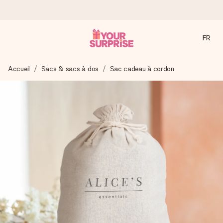
FR
Commandé ce jour, expédié sous 24h
Accueil
Sacs & sacs à dos
Sac cadeau à cordon
Nous préparons votre cadeau avec attention et l’envoyons
en un éclair – pour que vous puissiez l’offrir au bon moment,
quand cela compte le plus.
4,9 (sur la base de +15 000 avis)
Nos cadeaux sont appréciés. Les clients nous attribuent
une note de 4,9 sur Google Reviews (total de tous les
pays où nous sommes présents).
Carte de vœux gratuite