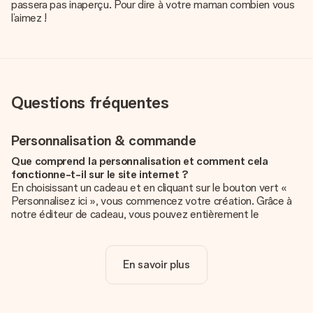
passera pas inaperçu. Pour dire à votre maman combien vous
l’aimez !
Questions fréquentes
Personnalisation & commande
Que comprend la personnalisation et comment cela
fonctionne-t-il sur le site internet ?
En choisissant un cadeau et en cliquant sur le bouton vert «
Personnalisez ici », vous commencez votre création. Grâce à
notre éditeur de cadeau, vous pouvez entièrement le
personnaliser à souhait en y ajoutant vos photos et/ou texte.
Vous pouvez même, si vous le désirez, choisir un design
unique pour ajouter une touche finale à votre cadeau.
En savoir plus
La personnalisation est-elle comprise dans le prix ?
Le prix affiché sur le site internet comprend la
personnalisation de votre cadeau. Bien plus simple ainsi !