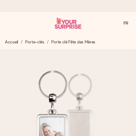
FR
Commandé ce jour, expédié sous 24h
Accueil
Porte-clés
Porte clé Fête des Mères
Nous préparons votre cadeau avec attention et l’envoyons
en un éclair – pour que vous puissiez l’offrir au bon moment,
quand cela compte le plus.
4,9 (sur la base de +15 000 avis)
Nos cadeaux sont appréciés. Les clients nous attribuent
une note de 4,9 sur Google Reviews (total de tous les
pays où nous sommes présents).
Carte de vœux gratuite