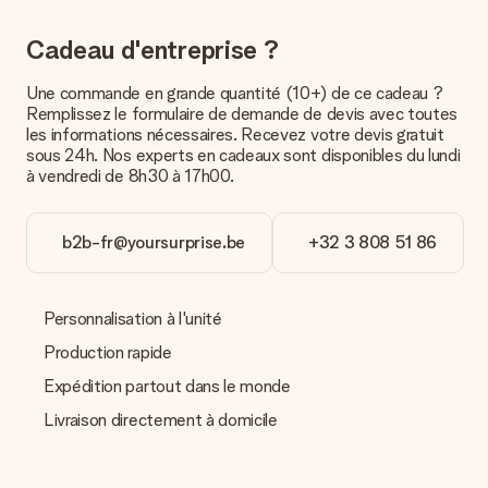
carte bancaire ou par virement bancaire. Comptez un délai de
3 jours supplémentaires pour la livraison de votre cadeau en
Cadeau d'entreprise ?
cas de paiement par virement bancaire.
Réception du cadeau
Une commande en grande quantité (10+) de ce cadeau ?
Remplissez le formulaire de demande de devis avec toutes
Que puis-je faire si le cadeau ne me convient pas tout à
les informations nécessaires. Recevez votre devis gratuit
fait ?
sous 24h. Nos experts en cadeaux sont disponibles du lundi
Nous déplorons le fait que votre cadeau ne vous plaise pas.
à vendredi de 8h30 à 17h00.
Vous pouvez dans ce cas contacter notre service client qui
vous aidera à trouver une solution satisfaisante.
b2b-fr@yoursurprise.be
+32 3 808 51 86
La facture est-elle envoyée avec le cadeau ?
Nous n’envoyons pas de facture avec le cadeau. Nous vous
l’envoyons par e-mail avec la confirmation de commande. Vous
pouvez de même retrouver votre facture dans votre espace
Personnalisation à l'unité
personnel MySurprise. Vous pouvez ainsi être tranquille et
envoyer directement le cadeau à l’heureux destinataire, pour
Production rapide
un véritable effet surprise !
Expédition partout dans le monde
Livraison directement à domicile