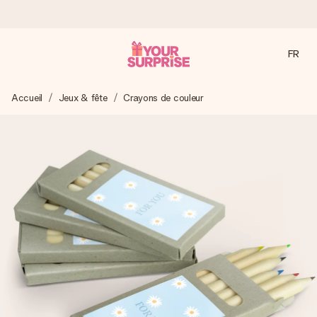
FR
Commandé ce jour, expédié sous 24h
Accueil
Jeux & fête
Crayons de couleur
Nous préparons votre cadeau avec attention et l’envoyons
en un éclair – pour que vous puissiez l’offrir au bon moment,
quand cela compte le plus.
4,9 (sur la base de +15 000 avis)
Nos cadeaux sont appréciés. Les clients nous attribuent
une note de 4,9 sur Google Reviews (total de tous les
pays où nous sommes présents).
Carte de vœux gratuite