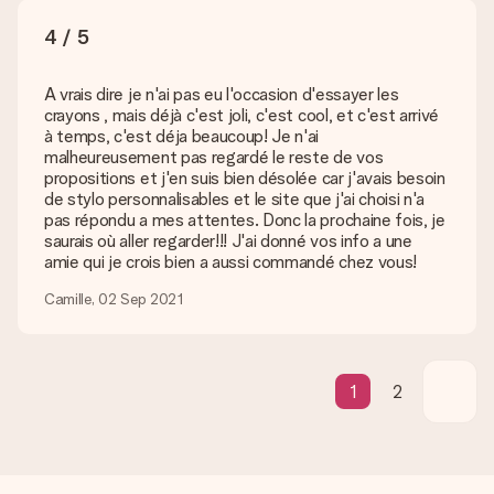
4 / 5
Délai de livraison, options de livraison et frais
de port
A vrais dire je n'ai pas eu l'occasion d'essayer les
Est-ce que je peux choisir la date de livraison ?
crayons , mais déjà c'est joli, c'est cool, et c'est arrivé
Il n’est, en ce moment, pas possible de choisir une date
à temps, c'est déja beaucoup! Je n'ai
précise pour votre cadeau.
malheureusement pas regardé le reste de vos
propositions et j'en suis bien désolée car j'avais besoin
Quel est le délai de livraison ? Quand est-ce que mon
de stylo personnalisables et le site que j'ai choisi n'a
cadeau sera livré ?
pas répondu a mes attentes. Donc la prochaine fois, je
Le délai de livraison est indiqué sur la page du produit choisi.
saurais où aller regarder!!! J'ai donné vos info a une
amie qui je crois bien a aussi commandé chez vous!
Quelles sont les options de livraison ?
Pour l’instant, il n’est pas (encore) possible de choisir une
Camille, 02 Sep 2021
option de livraison. Le cadeau commandé vous est envoyé par
la poste ou par transporteur. Si vous voulez savoir de quelle
manière votre paquet vous sera livré, merci de bien vouloir
contacter notre service client.
1
2
Paiement
Comment puis-je régler ma commande ?
Nous proposons les formes de paiement suivantes : Paypal,