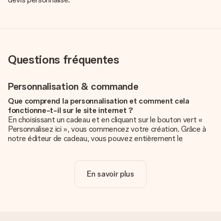
Questions fréquentes
Personnalisation & commande
Que comprend la personnalisation et comment cela
fonctionne-t-il sur le site internet ?
En choisissant un cadeau et en cliquant sur le bouton vert «
Personnalisez ici », vous commencez votre création. Grâce à
notre éditeur de cadeau, vous pouvez entièrement le
personnaliser à souhait en y ajoutant vos photos et/ou texte.
Vous pouvez même, si vous le désirez, choisir un design
unique pour ajouter une touche finale à votre cadeau.
En savoir plus
La personnalisation est-elle comprise dans le prix ?
Le prix affiché sur le site internet comprend la
personnalisation de votre cadeau. Bien plus simple ainsi !