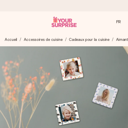
FR
Commandé ce jour, expédié sous 24h
Accueil
Accessoires de cuisine
Cadeaux pour la cuisine
Aimant
Nous préparons votre cadeau avec attention et l’envoyons
en un éclair – pour que vous puissiez l’offrir au bon moment,
quand cela compte le plus.
4,9 (sur la base de +15 000 avis)
Nos cadeaux sont appréciés. Les clients nous attribuent
une note de 4,9 sur Google Reviews (total de tous les
pays où nous sommes présents).
Carte de vœux gratuite