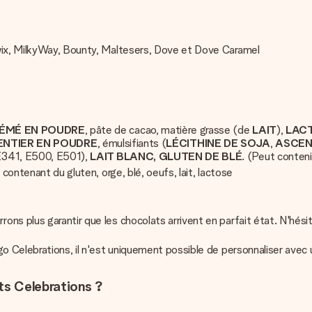
Twix, MilkyWay, Bounty, Maltesers, Dove et Dove Caramel
RÉMÉ EN POUDRE
, pâte de cacao, matière grasse (de
LAIT
),
LAC
ENTIER
EN
POUDRE
, émulsifiants (
LÉCITHINE
DE
SOJA
,
ASCEN
 (E341, E500, E501),
LAIT BLANC, GLUTEN DE BLÉ
. (Peut conteni
 contenant du gluten, orge, blé, oeufs, lait, lactose
ns plus garantir que les chocolats arrivent en parfait état. N'hésit
go Celebrations, il n'est uniquement possible de personnaliser avec
ts Celebrations ?