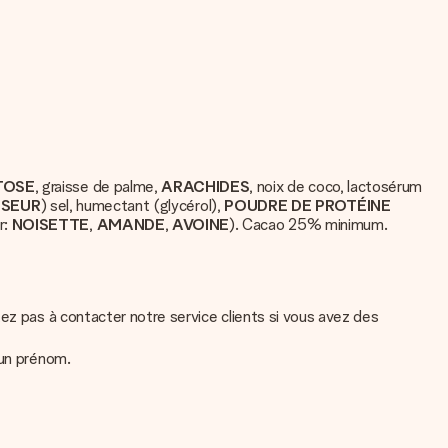
TOSE
, graisse de palme,
ARACHIDES
, noix de coco, lactosérum
SEUR
) sel, humectant (glycérol),
POUDRE
DE
PROTÉINE
r:
NOISETTE
,
AMANDE
,
AVOINE
). Cacao 25% minimum.
ez pas à contacter notre service clients si vous avez des
 un prénom.