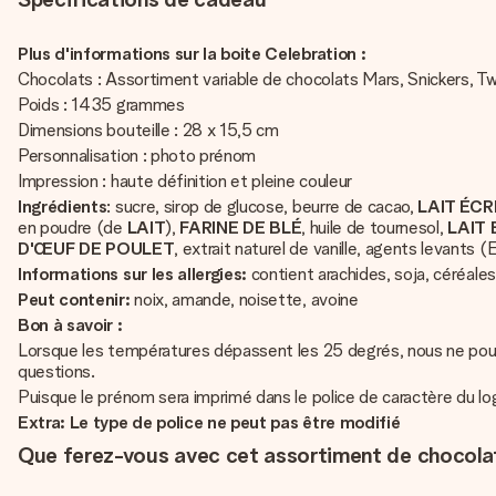
Plus d'informations sur la boite Celebration :
Chocolats : Assortiment variable de chocolats Mars, Snickers, 
Poids : 1435 grammes
Dimensions bouteille : 28 x 15,5 cm
Personnalisation : photo prénom
Impression : haute définition et pleine couleur
Ingrédients
: sucre, sirop de glucose, beurre de cacao,
LAIT ÉC
en poudre (de
LAIT
),
FARINE
DE
BLÉ
, huile de tournesol,
LAIT
D'ŒUF
DE
POULET
, extrait naturel de vanille, agents levants
Informations sur les allergies:
contient arachides, soja, céréales
Peut contenir:
noix, amande, noisette, avoine
Bon à savoir :
Lorsque les températures dépassent les 25 degrés, nous ne pourro
questions.
Puisque le prénom sera imprimé dans le police de caractère du lo
Extra: Le type de police ne peut pas être modifié
Que ferez-vous avec cet assortiment de chocola