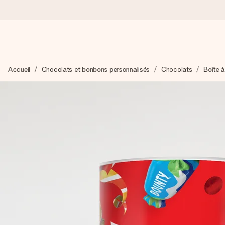
Commandé ce jour, expédié sous 24h
Accueil
Chocolats et bonbons personnalisés
Chocolats
Boîte 
Nous préparons votre cadeau avec attention et l’envoyons en un
4,9 (sur la base de +15 000 avis)
Nos cadeaux sont appréciés. Les clients nous attribuent une
Carte de vœux gratuite
Créez quelque chose d’unique en quelques étapes – avec son p