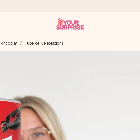
à chocolat
Tube de Celebrations
 éclair – pour que vous puissiez l’offrir au bon moment, quand cel
 note de 4,9 sur Google Reviews (total de tous les pays où nous s
rénom, votre photo ou un message qui touche le cœur. Sans complic