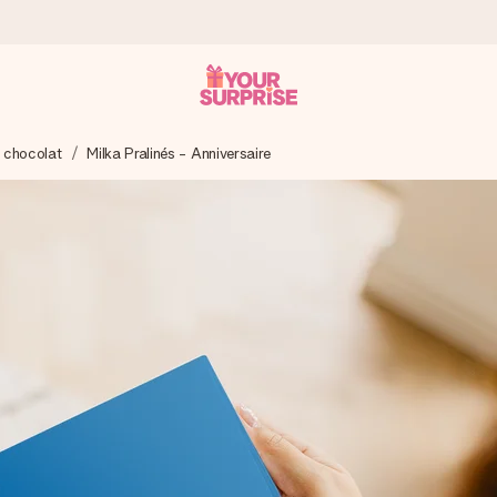
à chocolat
Milka Pralinés - Anniversaire
 éclair – pour que vous puissiez l’offrir au bon moment, quand cel
 note de 4,9 sur Google Reviews (total de tous les pays où nous s
rénom, votre photo ou un message qui touche le cœur. Sans complic