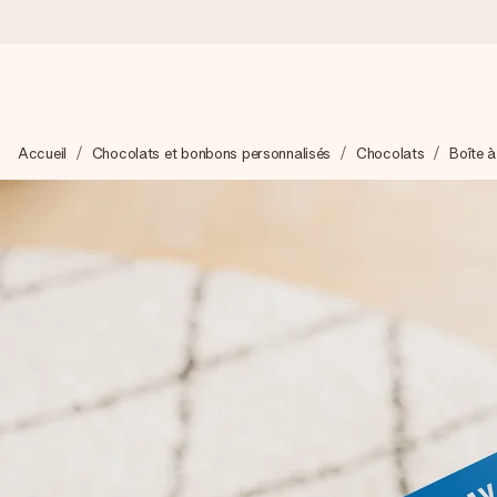
Commandé ce jour, expédié sous 24h
Accueil
Chocolats et bonbons personnalisés
Chocolats
Boîte 
Nous préparons votre cadeau avec attention et l’envoyons en un
4,9 (sur la base de +15 000 avis)
Nos cadeaux sont appréciés. Les clients nous attribuent une
Carte de vœux gratuite
Créez quelque chose d’unique en quelques étapes – avec son p