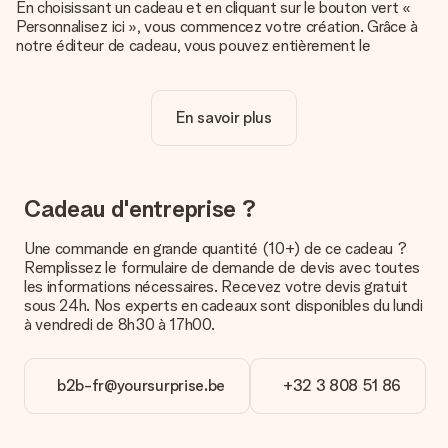
En choisissant un cadeau et en cliquant sur le bouton vert «
Personnalisez ici », vous commencez votre création. Grâce à
notre éditeur de cadeau, vous pouvez entièrement le
personnaliser à souhait en y ajoutant vos photos et/ou texte.
Vous pouvez même, si vous le désirez, choisir un design
unique pour ajouter une touche finale à votre cadeau.
En savoir plus
La personnalisation est-elle comprise dans le prix ?
Le prix affiché sur le site internet comprend la
personnalisation de votre cadeau. Bien plus simple ainsi !
Cadeau d'entreprise ?
Comment savoir si ma photo est de qualité suffisante ?
Nous voulons nous assurer que tu es entièrement satisfait de
Une commande en grande quantité (10+) de ce cadeau ?
ton cadeau. C'est pourquoi il est important d'utiliser des
Remplissez le formulaire de demande de devis avec toutes
photos de haute qualité. Si tu n'es pas sûr de la qualité de ton
les informations nécessaires. Recevez votre devis gratuit
image, contacte notre équipe du service clientèle et joins ta
sous 24h. Nos experts en cadeaux sont disponibles du lundi
photo au cadeau que tu souhaites commander. Ils pourront
à vendredi de 8h30 à 17h00.
alors vérifier la qualité pour toi !
Quels formats dois-je utiliser pour le téléchargement ?
b2b-fr@yoursurprise.be
+32 3 808 51 86
Vous pouvez utiliser les formats JPG et PNG et les
télécharger dans notre éditeur de cadeau. Si ces termes vous
paraissent trop techniques ou si vous disposez d’une photo
sous un autre format, n’hésitez pas à contacter notre service