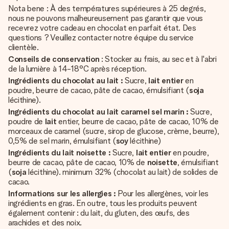
Nota bene : À des températures supérieures à 25 degrés,
nous ne pouvons malheureusement pas garantir que vous
recevrez votre cadeau en chocolat en parfait état. Des
questions ? Veuillez contacter notre équipe du service
clientèle.
Conseils de conservation
: Stocker au frais, au sec et à l'abri
de la lumière à 14-18°C après réception.
Ingrédients du chocolat au lait :
Sucre,
lait entier
en
poudre, beurre de cacao, pâte de cacao, émulsifiant (
soja
lécithine).
Ingrédients du chocolat au lait caramel sel marin :
Sucre,
poudre de
lait
entier, beurre de cacao, pâte de cacao, 10% de
morceaux de caramel (sucre, sirop de glucose, crème, beurre),
0,5% de sel marin, émulsifiant (
soy
lécithine)
Ingrédients du lait noisette :
Sucre,
lait entier
en poudre,
beurre de cacao, pâte de cacao, 10% de
noisette
, émulsifiant
(
soja
lécithine). minimum 32% (chocolat au lait) de solides de
cacao.
Informations sur les allergies :
Pour les allergènes, voir les
ingrédients en gras. En outre, tous les produits peuvent
également contenir : du lait, du gluten, des œufs, des
arachides et des noix.