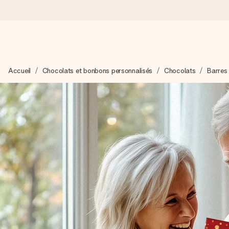
Commandé ce jour, expédié sous 24h
Accueil
Chocolats et bonbons personnalisés
Chocolats
Barres
Nous préparons votre cadeau avec attention et l’envoyons en un
4,9 (sur la base de +15 000 avis)
Nos cadeaux sont appréciés. Les clients nous attribuent une
Carte de vœux gratuite
Créez quelque chose d’unique en quelques étapes – avec son p