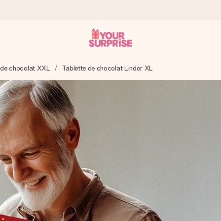
 de chocolat XXL
Tablette de chocolat Lindor XL
 éclair – pour que vous puissiez l’offrir au bon moment, quand cel
 note de 4,9 sur Google Reviews (total de tous les pays où nous s
rénom, votre photo ou un message qui touche le cœur. Sans complic