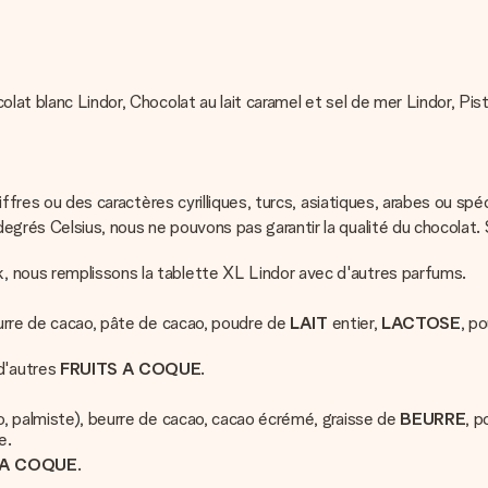
olat blanc Lindor, Chocolat au lait caramel et sel de mer Lindor, Pis
iffres ou des caractères cyrilliques, turcs, asiatiques, arabes ou spé
degrés Celsius, nous ne pouvons pas garantir la qualité du chocol
, nous remplissons la tablette XL Lindor avec d'autres parfums.
beurre de cacao, pâte de cacao, poudre de
LAIT
entier,
LACTOSE
, p
d'autres
FRUITS A COQUE
.
co, palmiste), beurre de cacao, cacao écrémé, graisse de
BEURRE
, 
e.
 A COQUE
.