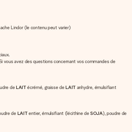
tache Lindor (le contenu peut varier)
ciaux.
at. Si vous avez des questions concernant vos commandes de
oudre de
LAIT
écrémé, graisse de
LAIT
anhydre, émulsifiant
poudre de
LAIT
entier, émulsifiant (lécithine de
SOJA
), poudre de