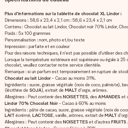
Plus d'informations sur la tablette de chocolat XL Lindor :
Dimensions : 58,6 x 23,4 x 2,1 cm : 58,6 x 23,4 x 2,1 cm
Contenu : Chocolat au lait Lindor, Chocolat noir 70% Lindor, Choc
Poids : 5x 100 grammes
Personnalisation : nom, photo et/ou texte
Impression : parfaite et en couleur
Pour des raisons techniques, il n'est pas possible d'utiliser des ch
Lorsque la température extérieure est supérieure ou égale à 25 
chocolat, veuillez contacter notre service clientèle.
Remarque : si un parfum est temporairement en rupture de stock
Chocolat au lait Lindor
- Cacao au moins 31%.
Ingrédients : sucre, graisse végétale (noix de coco, palmiste), 
(lécithine de
SOJA
), extrait de
MALT
d'orge, arômes.
Allergènes : Peut contenir des
NOISETTES
, des
AMANDES
et 
Lindor 70% Chocolat Noir
- Cacao à 60% au moins
Ingrédients : pâte de cacao, sucre, graisse végétale (noix de co
LAIT
écrémé,
LACTOSE
, vanille, arômes, extrait de
MALT
d'org
Allergènes : Peut contenir des
NOISETTES
et d'autres
FRUITS