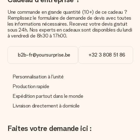
Quel est le délai de livraison ? Quand est-ce que mon
Une commande en grande quantité (10+) de ce cadeau ?
cadeau sera livré ?
Remplissez le formulaire de demande de devis avec toutes
Le délai de livraison est indiqué sur la page du produit choisi.
les informations nécessaires. Recevez votre devis gratuit
sous 24h. Nos experts en cadeaux sont disponibles du lundi
Quelles sont les options de livraison ?
à vendredi de 8h30 à 17h00.
Pour l’instant, il n’est pas (encore) possible de choisir une
option de livraison. Le cadeau commandé vous est envoyé par
la poste ou par transporteur. Si vous voulez savoir de quelle
b2b-fr@yoursurprise.be
+32 3 808 51 86
manière votre paquet vous sera livré, merci de bien vouloir
contacter notre service client.
Paiement
Personnalisation à l'unité
Comment puis-je régler ma commande ?
Production rapide
Nous proposons les formes de paiement suivantes : Paypal,
Expédition partout dans le monde
carte bancaire ou par virement bancaire. Comptez un délai de
3 jours supplémentaires pour la livraison de votre cadeau en
Livraison directement à domicile
cas de paiement par virement bancaire.
Réception du cadeau
Faites votre demande ici :
Que puis-je faire si le cadeau ne me convient pas tout à
fait ?