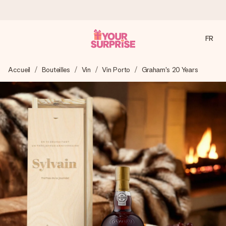
FR
Commandé ce jour, expédié sous 24h
Accueil
Bouteilles
Vin
Vin Porto
Graham's 20 Years
Nous préparons votre cadeau avec attention et l’envoyons
en un éclair – pour que vous puissiez l’offrir au bon moment,
quand cela compte le plus.
4,9 (sur la base de +15 000 avis)
Nos cadeaux sont appréciés. Les clients nous attribuent
une note de 4,9 sur Google Reviews (total de tous les
pays où nous sommes présents).
Carte de vœux gratuite