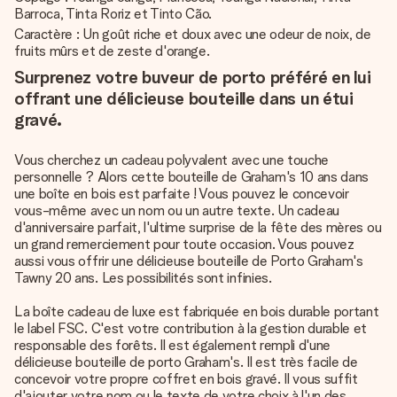
Barroca, Tinta Roriz et Tinto Cão.
Caractère : Un goût riche et doux avec une odeur de noix, de
fruits mûrs et de zeste d'orange.
Surprenez votre buveur de porto préféré en lui
offrant une délicieuse bouteille dans un étui
gravé.
Vous cherchez un cadeau polyvalent avec une touche
personnelle ? Alors cette bouteille de Graham's 10 ans dans
une boîte en bois est parfaite ! Vous pouvez le concevoir
vous-même avec un nom ou un autre texte. Un cadeau
d'anniversaire parfait, l'ultime surprise de la fête des mères ou
un grand remerciement pour toute occasion. Vous pouvez
aussi vous offrir une délicieuse bouteille de Porto Graham's
Tawny 20 ans. Les possibilités sont infinies.
La boîte cadeau de luxe est fabriquée en bois durable portant
le label FSC. C'est votre contribution à la gestion durable et
responsable des forêts. Il est également rempli d'une
délicieuse bouteille de porto Graham's. Il est très facile de
concevoir votre propre coffret en bois gravé. Il vous suffit
d'ajouter votre nom ou le texte de votre choix à l'un des