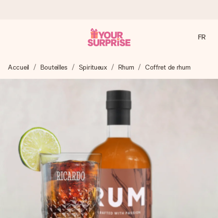
FR
Commandé ce jour, expédié sous 24h
Accueil
Bouteilles
Spiritueux
Rhum
Coffret de rhum
Nous préparons votre cadeau avec attention et l’envoyons
en un éclair – pour que vous puissiez l’offrir au bon moment,
quand cela compte le plus.
4,9 (sur la base de +15 000 avis)
Nos cadeaux sont appréciés. Les clients nous attribuent
une note de 4,9 sur Google Reviews (total de tous les
pays où nous sommes présents).
Carte de vœux gratuite