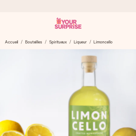
Commandé ce jour, expédié sous 24h
Accueil
Bouteilles
Spiritueux
Liqueur
Limoncello
Nous préparons votre cadeau avec attention et l’envoyons
en un éclair – pour que vous puissiez l’offrir au bon moment,
quand cela compte le plus.
4,9 (sur la base de +15 000 avis)
Nos cadeaux sont appréciés. Les clients nous attribuent
une note de 4,9 sur Google Reviews (total de tous les
pays où nous sommes présents).
Carte de vœux gratuite