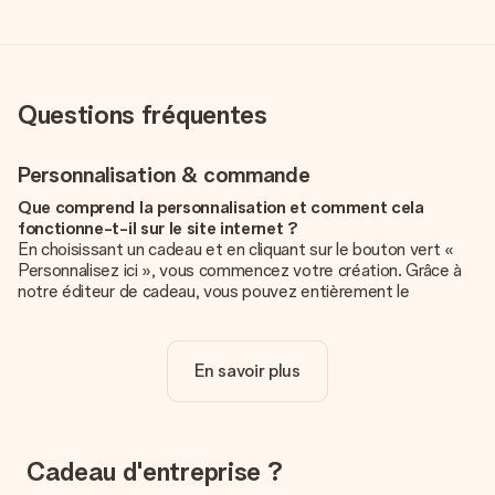
Questions fréquentes
Personnalisation & commande
Que comprend la personnalisation et comment cela
fonctionne-t-il sur le site internet ?
En choisissant un cadeau et en cliquant sur le bouton vert «
Personnalisez ici », vous commencez votre création. Grâce à
notre éditeur de cadeau, vous pouvez entièrement le
personnaliser à souhait en y ajoutant vos photos et/ou texte.
Vous pouvez même, si vous le désirez, choisir un design
unique pour ajouter une touche finale à votre cadeau.
En savoir plus
La personnalisation est-elle comprise dans le prix ?
Le prix affiché sur le site internet comprend la
personnalisation de votre cadeau. Bien plus simple ainsi !
Cadeau d'entreprise ?
Comment savoir si ma photo est de qualité suffisante ?