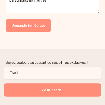
personnalisation, autres
Quelles sont les options de livraison ?
Pour l’instant, il n’est pas (encore) possible de choisir une
option de livraison. Le cadeau commandé vous est envoyé par
la poste ou par transporteur. Si vous voulez savoir de quelle
manière votre paquet vous sera livré, merci de bien vouloir
Demande immédiate
contacter notre service client.
Paiement
Comment puis-je régler ma commande ?
Nous proposons les formes de paiement suivantes : Paypal,
carte bancaire ou par virement bancaire. Comptez un délai de
3 jours supplémentaires pour la livraison de votre cadeau en
cas de paiement par virement bancaire.
Soyez toujours au courant de nos offres exclusives !
Réception du cadeau
Que puis-je faire si le cadeau ne me convient pas tout à
fait ?
Nous déplorons le fait que votre cadeau ne vous plaise pas.
Vous pouvez dans ce cas contacter notre service client qui
Je m'inscris !
vous aidera à trouver une solution satisfaisante.
La facture est-elle envoyée avec le cadeau ?