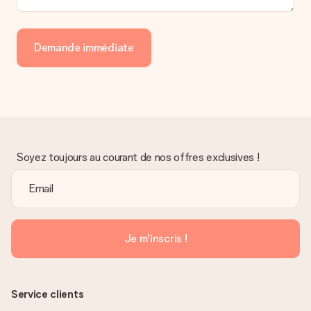
personnel MySurprise. Vous pouvez ainsi être tranquille et
envoyer directement le cadeau à l’heureux destinataire, pour
un véritable effet surprise !
Demande immédiate
Soyez toujours au courant de nos offres exclusives !
Je m'inscris !
Service clients