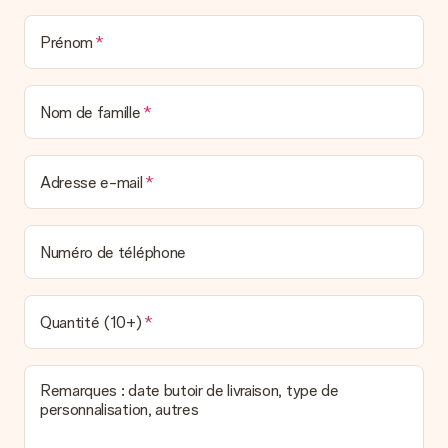
la poste ou par transporteur. Si vous voulez savoir de quelle
manière votre paquet vous sera livré, merci de bien vouloir
Prénom
contacter notre service client.
Paiement
Nom de famille
Comment puis-je régler ma commande ?
Nous proposons les formes de paiement suivantes : Paypal,
carte bancaire ou par virement bancaire. Comptez un délai de
3 jours supplémentaires pour la livraison de votre cadeau en
Adresse e-mail
cas de paiement par virement bancaire.
Réception du cadeau
Numéro de téléphone
Que puis-je faire si le cadeau ne me convient pas tout à
fait ?
Nous déplorons le fait que votre cadeau ne vous plaise pas.
Vous pouvez dans ce cas contacter notre service client qui
Quantité (10+)
vous aidera à trouver une solution satisfaisante.
La facture est-elle envoyée avec le cadeau ?
Remarques : date butoir de livraison, type de
Nous n’envoyons pas de facture avec le cadeau. Nous vous
personnalisation, autres
l’envoyons par e-mail avec la confirmation de commande. Vous
pouvez de même retrouver votre facture dans votre espace