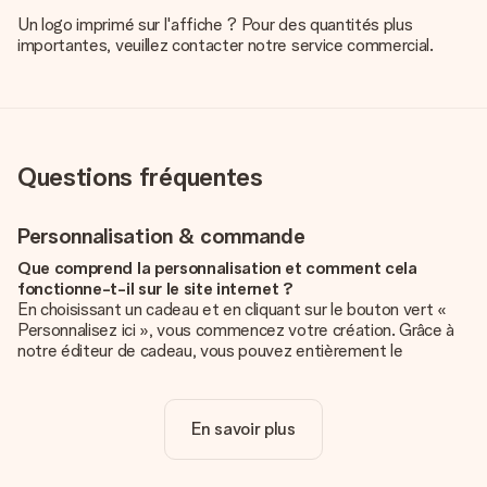
Un logo imprimé sur l'affiche ? Pour des quantités plus
importantes, veuillez contacter notre service commercial.
Questions fréquentes
Personnalisation & commande
Que comprend la personnalisation et comment cela
fonctionne-t-il sur le site internet ?
En choisissant un cadeau et en cliquant sur le bouton vert «
Personnalisez ici », vous commencez votre création. Grâce à
notre éditeur de cadeau, vous pouvez entièrement le
personnaliser à souhait en y ajoutant vos photos et/ou texte.
Vous pouvez même, si vous le désirez, choisir un design
unique pour ajouter une touche finale à votre cadeau.
En savoir plus
La personnalisation est-elle comprise dans le prix ?
Le prix affiché sur le site internet comprend la