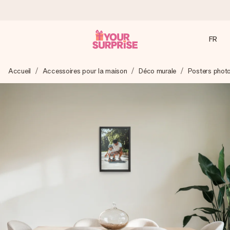
FR
Commandé ce jour, expédié sous 24h
Accueil
Accessoires pour la maison
Déco murale
Posters phot
Nous préparons votre cadeau avec attention et l’envoyons
en un éclair – pour que vous puissiez l’offrir au bon moment,
quand cela compte le plus.
4,9 (sur la base de +15 000 avis)
Nos cadeaux sont appréciés. Les clients nous attribuent
une note de 4,9 sur Google Reviews (total de tous les
pays où nous sommes présents).
Carte de vœux gratuite