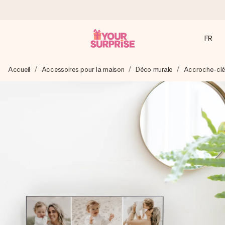
FR
Commandé ce jour, expédié sous 24h
Accueil
Accessoires pour la maison
Déco murale
Accroche-clé
Nous préparons votre cadeau avec attention et l’envoyons
en un éclair – pour que vous puissiez l’offrir au bon moment,
quand cela compte le plus.
4,9 (sur la base de +15 000 avis)
Nos cadeaux sont appréciés. Les clients nous attribuent
une note de 4,9 sur Google Reviews (total de tous les
pays où nous sommes présents).
Carte de vœux gratuite