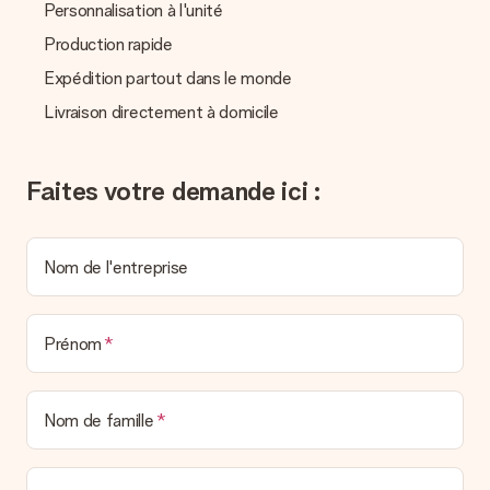
Personnalisation à l'unité
Nous déplorons le fait que votre cadeau ne vous plaise pas.
Vous pouvez dans ce cas contacter notre service client qui
Production rapide
vous aidera à trouver une solution satisfaisante.
Expédition partout dans le monde
La facture est-elle envoyée avec le cadeau ?
Livraison directement à domicile
Nous n’envoyons pas de facture avec le cadeau. Nous vous
l’envoyons par e-mail avec la confirmation de commande. Vous
pouvez de même retrouver votre facture dans votre espace
personnel MySurprise. Vous pouvez ainsi être tranquille et
Faites votre demande ici :
envoyer directement le cadeau à l’heureux destinataire, pour
un véritable effet surprise !
Nom de l'entreprise
Prénom
Nom de famille