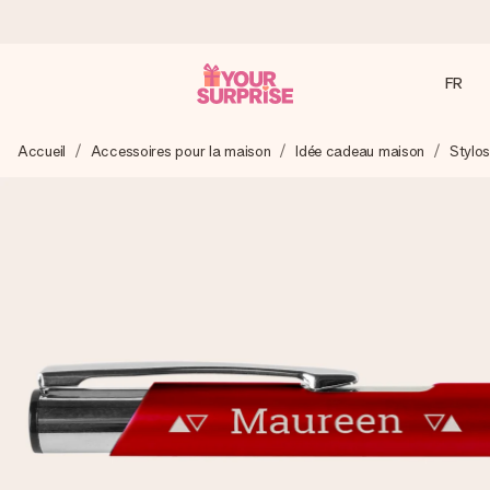
FR
Commandé ce jour, expédié sous 24h
Accueil
Accessoires pour la maison
Idée cadeau maison
Stylo
Nous préparons votre cadeau avec attention et l’envoyons
en un éclair – pour que vous puissiez l’offrir au bon moment,
quand cela compte le plus.
4,9 (sur la base de +15 000 avis)
Nos cadeaux sont appréciés. Les clients nous attribuent
une note de 4,9 sur Google Reviews (total de tous les
pays où nous sommes présents).
Carte de vœux gratuite