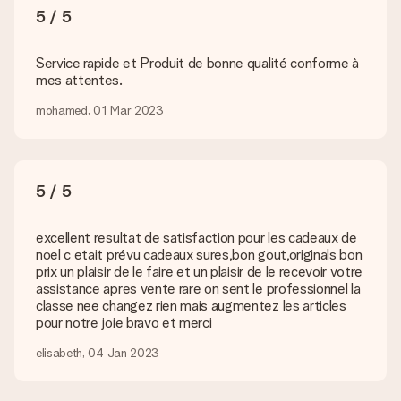
Si vous cherchez un cadeau en particulier ou un cadeau d’une
5 / 5
couleur spécifique, et que ces derniers ne sont pas
disponibles sur notre site internet, veuillez contacter notre
service client. Nous serons ravis de vous aider.
Service rapide et Produit de bonne qualité conforme à
mes attentes.
Comment ajouter une carte à mon cadeau ? / Comment
se présente cette carte ?
mohamed, 01 Mar 2023
En cliquant sur le bouton vert « Carte cadeau gratuite » une
fois dans le panier, vous pouvez ajouter une carte à votre
cadeau. Vous pouvez y écrire un message personnel pour que
l’heureux destinataire puisse savoir qui lui a envoyé cette
5 / 5
agréable surprise.
Mon cadeau est-il livré emballé ?
excellent resultat de satisfaction pour les cadeaux de
Nous ne pouvons malheureusement pour le moment assurer
noel c etait prévu cadeaux sures,bon gout,originals bon
ce genre de service. C’est pourquoi nous envoyons tous les
prix un plaisir de le faire et un plaisir de le recevoir votre
cadeaux dans des paquets joliment décorés pour un effet de
assistance apres vente rare on sent le professionnel la
fête assuré. Vous pouvez alors offrir le cadeau ainsi ou
classe nee changez rien mais augmentez les articles
directement l’envoyer au destinataire.
pour notre joie bravo et merci
elisabeth, 04 Jan 2023
Délai de livraison, options de livraison et frais
de port