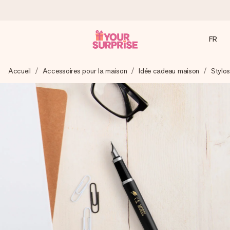
FR
Commandé ce jour, expédié sous 24h
Accueil
Accessoires pour la maison
Idée cadeau maison
Stylo
Nous préparons votre cadeau avec attention et l’envoyons
en un éclair – pour que vous puissiez l’offrir au bon moment,
quand cela compte le plus.
4,9 (sur la base de +15 000 avis)
Nos cadeaux sont appréciés. Les clients nous attribuent
une note de 4,9 sur Google Reviews (total de tous les
pays où nous sommes présents).
Carte de vœux gratuite