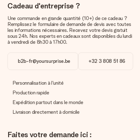
manière votre paquet vous sera livré, merci de bien vouloir
Cadeau d'entreprise ?
contacter notre service client.
Une commande en grande quantité (10+) de ce cadeau ?
Paiement
Remplissez le formulaire de demande de devis avec toutes
Comment puis-je régler ma commande ?
les informations nécessaires. Recevez votre devis gratuit
Nous proposons les formes de paiement suivantes : Paypal,
sous 24h. Nos experts en cadeaux sont disponibles du lundi
carte bancaire ou par virement bancaire. Comptez un délai de
à vendredi de 8h30 à 17h00.
3 jours supplémentaires pour la livraison de votre cadeau en
cas de paiement par virement bancaire.
b2b-fr@yoursurprise.be
+32 3 808 51 86
Réception du cadeau
Que puis-je faire si le cadeau ne me convient pas tout à
fait ?
Personnalisation à l'unité
Nous déplorons le fait que votre cadeau ne vous plaise pas.
Vous pouvez dans ce cas contacter notre service client qui
Production rapide
vous aidera à trouver une solution satisfaisante.
Expédition partout dans le monde
La facture est-elle envoyée avec le cadeau ?
Livraison directement à domicile
Nous n’envoyons pas de facture avec le cadeau. Nous vous
l’envoyons par e-mail avec la confirmation de commande. Vous
pouvez de même retrouver votre facture dans votre espace
Faites votre demande ici :
personnel MySurprise. Vous pouvez ainsi être tranquille et
envoyer directement le cadeau à l’heureux destinataire, pour